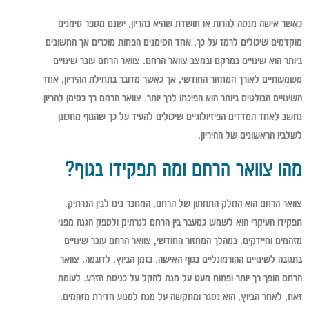
כאשר אישה מנסה להרות או חושדת שהיא בהריון, ישנם מספר סימנים
מוקדמים שיכולים לרמז על כך. אחד הסימנים הפחות מוכרים אך החשובים
ביותר הוא שינויים במרקם ובמצב צוואר הרחם. צוואר הרחם עובר שינויים
משמעותיים לאורך המחזור החודשי, אך כאשר מדובר בתחילת ההיריון, אחד
השינויים הבולטים ביותר הוא הפיכתו לרך יותר. צוואר הרחם רך כסימן להריון
נחשב לאחד המדדים הפיזיולוגיים שיכולים להעיד על כך שהגוף מתכונן
לשלביו הראשונים של ההיריון.
מהו צוואר הרחם ומה תפקידו בגוף?
צוואר הרחם הוא החלק התחתון של הרחם, המחבר בינו לבין הנרתיק.
תפקידו העיקרי הוא לשמש כמעבר בין הרחם לנרתיק ולספק הגנה מפני
מזהמים וחיידקים. במהלך המחזור החודשי, צוואר הרחם עובר שינויים
בתגובה לשינויים ההורמונליים בגוף האישה. בזמן הביוץ, לדוגמה, צוואר
הרחם הופך רך יותר ופתוח מעט על מנת להקל על כניסת הזרע. לעומת
זאת, לאחר הביוץ, הוא נסגר ומתקשה על מנת למנוע חדירת מזהמים.