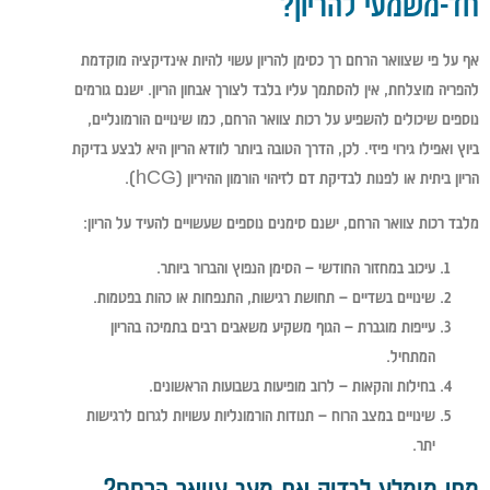
חד-משמעי להריון?
אף על פי שצוואר הרחם רך כסימן להריון עשוי להיות אינדיקציה מוקדמת
להפריה מוצלחת, אין להסתמך עליו בלבד לצורך אבחון הריון. ישנם גורמים
נוספים שיכולים להשפיע על רכות צוואר הרחם, כמו שינויים הורמונליים,
ביוץ ואפילו גירוי פיזי. לכן, הדרך הטובה ביותר לוודא הריון היא לבצע בדיקת
הריון ביתית או לפנות לבדיקת דם לזיהוי הורמון ההיריון (hCG).
מלבד רכות צוואר הרחם, ישנם סימנים נוספים שעשויים להעיד על הריון:
עיכוב במחזור החודשי
– הסימן הנפוץ והברור ביותר.
שינויים בשדיים
– תחושת רגישות, התנפחות או כהות בפטמות.
עייפות מוגברת
– הגוף משקיע משאבים רבים בתמיכה בהריון
המתחיל.
בחילות והקאות
– לרוב מופיעות בשבועות הראשונים.
שינויים במצב הרוח
– תנודות הורמונליות עשויות לגרום לרגישות
יתר.
מתי מומלץ לבדוק את מצב צוואר הרחם?