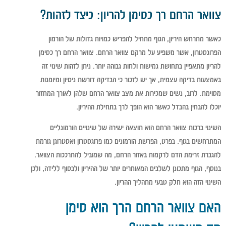
צוואר הרחם רך כסימן להריון: כיצד לזהות?
כאשר מתרחש היריון, הגוף מתחיל להפריש כמויות גדולות של הורמון
הפרוגסטרון, אשר משפיע על מרקם צוואר הרחם. צוואר הרחם רך כסימן
להריון מתאפיין בתחושת גמישות ולחות גבוהה יותר. ניתן לזהות שינוי זה
באמצעות בדיקה עצמית, אך יש לזכור כי הבדיקה דורשת ניסיון ומיומנות
מסוימת. לרוב, נשים שמכירות את מצב צוואר הרחם שלהן לאורך המחזור
יוכלו להבחין בהבדל כאשר הוא הופך לרך בתחילת ההיריון.
השינוי ברכות צוואר הרחם הוא תוצאה ישירה של שינויים הורמונליים
המתרחשים בגוף. בפרט, הפרשת הורמונים כמו פרוגסטרון ואסטרוגן גורמת
להגברת זרימת הדם לרקמות באזור הרחם, מה שמוביל להתרככות הצוואר.
בנוסף, הגוף מתכונן לשלבים המאוחרים יותר של ההיריון ולבסוף ללידה, ולכן
השינוי הזה הוא חלק טבעי מתהליך ההריון.
האם צוואר הרחם הרך הוא סימן