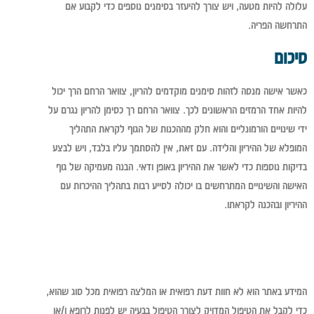
עלולה להיות מטעה, ויש צורך להיעזר בסימנים נוספים כדי לקבוע אם
התרחשה הפריה.
סיכום
כאשר אישה מנסה לזהות סימנים מוקדמים להריון, צוואר הרחם הרך יכול
להיות אחד הרמזים הראשונים לכך. צוואר הרחם רך כסימן להריון נגרם על
ידי שינויים הורמונליים והוא חלק מההכנות של הגוף לקראת התהליך
המופלא של ההיריון והלידה. עם זאת, אין להסתמך עליו בלבד, ויש לבצע
בדיקות נוספות כדי לאשר את ההיריון באופן ודאי. הבנה מעמיקה של גוף
האישה והשינויים המתרחשים בו יכולה לסייע רבות בתהליך ההיכרות עם
ההיריון ובהכנה לקראתו.
המידע באתר הוא לא חוות דעת רפואית או המלצה רפואית מכל סוג שהוא,
כדי לקבל את הטיפול המדויק לצורך הטיפול בבעיה יש לפנות לרופא ו/או