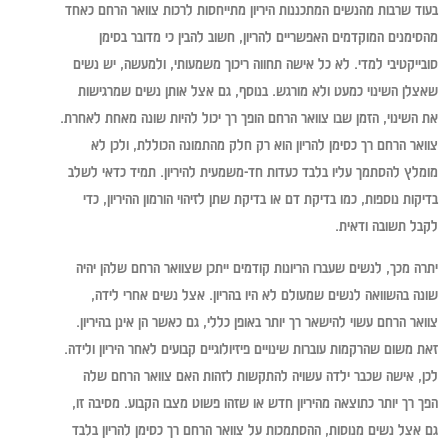
בעוד שרבות מהנשים המתכננות היריון מתייחסות לרכות צוואר הרחם כאחד
מהסימנים המוקדמים האפשריים להריון, חשוב להבין כי מדובר בסימן
סובייקטיבי למדי. לא כל אישה תחווה ריכוך משמעותי, ולמעשה, יש נשים
שאצלן השינוי כמעט ולא מורגש. בנוסף, גם אצל אותן נשים שמרגישות
את השינוי, הזמן שבו צוואר הרחם הופך רך יכול להיות שונה מאחת לאחרת.
צוואר הרחם רך כסימן להריון הוא רק חלק מהתמונה הכוללת, ולכן לא
מומלץ להסתמך עליו בלבד כעדות חד-משמעית להיריון. תמיד כדאי לשלב
בדיקות נוספות, כמו בדיקת דם או בדיקת שתן לזיהוי הורמון ההיריון, כדי
לקבל תשובה ודאית.
יתרה מכך, לנשים שעברו הריונות קודמים ייתכן שצוואר הרחם שלהן יהיה
שונה בהשוואה לנשים שמעולם לא היו בהריון. אצל נשים אחרי לידה,
צוואר הרחם עשוי להישאר רך יותר באופן כללי, גם כאשר הן אינן בהיריון.
זאת משום שהרקמות עוברות שינויים פיזיולוגיים קבועים לאחר היריון ולידה.
לכן, אישה שכבר ילדה עשויה להתקשות לזהות האם צוואר הרחם שלה
הפך רך יותר כתוצאה מהיריון חדש או שזהו פשוט מצבו הקבוע. מסיבה זו,
גם אצל נשים מנוסות, ההסתמכות על צוואר הרחם רך כסימן להריון בלבד