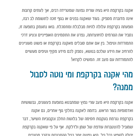
אקנה בקרקפת היא בעיה עורית נפוצה שמטרידה רבים, אך לעתים קרובות
אינה מדוברת מספיק. בעוד שאקנה בפנים או בגוף זוכה לתשומת לב רבה,
הופעתה בקרקפת עלולה להיות מבלבלת ומתסכלת. בואו נתעמק בתופעה זו,
נסביר את הגורמים להיווצרותה, נפרט את התסמינים האופייניים ונציע דרכי
התמודדות וטיפול. בין אם אתם סובלים מאקנה בקרקפת או פשוט מעוניינים
להרחיב את הידע שלכם בנושא, נספק לכם מידע מקיף וטיפים מעשיים
להתמודדות עם מצב זה. המשיכו לקרוא!
מהי אקנה בקרקפת ומי נוטה לסבול
ממנה?
אקנה בקרקפת היא מצב עורי נפוץ שמתבטא בהופעת פצעונים, גבשושיות
ואדמומיות בעור הראש. בדומה לאקנה בחלקי גוף אחרים, גם אקנה
בקרקפת נגרמת בעקבות חסימה של בלוטות החלב ונקבוביות השיער, דבר
שמוביל להצטברות עודפת של שמן ולדלקת. אף על פי שאקנה בקרקפת
יכולה להופיע בכל גיל, היא נפוצה יותר בגיל ההתבגרות ובקרב מבוגרים