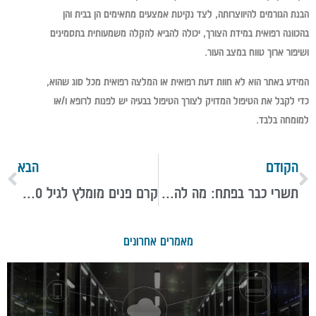
הבנת הגורמים להיווצרותה, לצד נקיטת אמצעים מתאימים הן בבית והן
בהכוונה רפואית במידת הצורך, יכולה להביא להקלה משמעותית בתסמינים
ושיפור ארוך טווח במצב העור.
המידע באתר הוא לא חוות דעת רפואית או המלצה רפואית מכל סוג שהוא,
כדי לקבל את הטיפול המדויק לצורך הטיפול בבעיה יש לפנות לרופא ו/או
למומחה בלבד.
הקודם
הבא
תשרי כבר בפתח: מה להביא מתנה לחג?
קרם פנים מומלץ לגיל 50 – המדריך המלא
מאמרים אחרונים