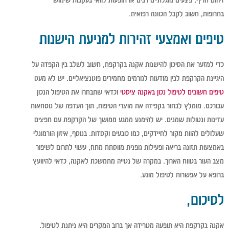
בתרופות, חשוב לקבל הכוונה רפואית.
טיפים ואמצעי זהירות למניעת הישנות
כדי למזער את הסיכון להישנות אקנה בקרקפת, חשוב לשלב בין הקפדה על
היגיינת הקרקפת לבין מודעות לגורמים מחמירים פוטנציאליים. יש לא מעט
טיפים חשובים לטיפול נכון באקנה ציסטי
וכדאי שתבחרו את הטיפול הנכון
עבורכם. מומלץ לבחור בקפידה את מוצרי הטיפוח, תוך העדפה של נוסחאות
עדינות ונטולות שמנים. יש להימנע ממגע ממושך של הקרקפת עם חפצים
שעלולים להוות מקור לחיידקים, כמו כובעים וקסדות. בנוסף, איזון הורמונלי
באמצעות תזונה בריאה ופעילות גופנית מווסתת מתח, עשוי לתרום לשיפור
מצב העור בטווח הארוך. במקרה של נטייה מתמשכת לאקנה, כדאי להיוועץ
ברופא על אפשרות לטיפול מונע.
לסיכום,
אקנה בקרקפת היא תופעה מטרידה אך ברוב המקרים היא ניתנת לטיפול.