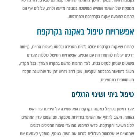
מספקת של השיער ושהייה ממושכת בסביבה מזיעה ולחה, עלולים אף הם
לתרום להופעת אקנה בקרקרפת ולהחרפתו.
אפשרויות טיפול באקנה בקרקפת
למרות שאקנה בקרקפת יכולה להיות מטרידה ולפגוע באיכות החיים, קיימות
דרכים יעילות להתמודדות עם הבעיה. אפשרויות הטיפול כוללות צעדים
פשוטים שניתן לנקוט בבית, לצד תרופות מרשם במקרה הצורך. בכל מקרה,
חשוב להתאזר בסבלנות ועקביות, שכן לרוב נדרש זמן עד שמושגת הקלה
משמעותית בתסמינים.
טיפול ביתי ושינוי הרגלים
צעד ראשון בטיפול באקנה בקרקפת הוא שמירה על היגיינת עור ראש
נאותה. חשוב לרחוץ את השיער בתדירות מספקת עם שמפו עדין המתאים
לסוג השיער והקרקפת. כדאי להימנע ממוצרי טיפוח המכילים רכיבים
שמנוניים או אלכוהול העלולים לגרות את העור. בנוסף, מומלץ לצמצם את