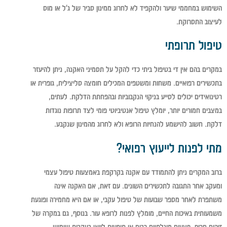
השימוש במחממי שיער ולהקפיד לא לחרוג ממינון סביר של ג'ל או מוס
לעיצוב התסרוקת.
טיפול תרופתי
במקרים בהם אין די בטיפול ביתי כדי להקל על תסמיני האקנה, ניתן להיעזר
בתכשירים רפואיים. משחות ומשטפים המכילים חומצה סליצילית, גופרית או
רטינואידים יכולים לסייע בניקוי הנקבוביות ובהפחתת הדלקת. לעתים,
במצבים חמורים יותר, יומלץ טיפול אנטיביוטי פומי לצד תרופות נוגדות
דלקת. חשוב להישמע להנחיות הרופא ולא לחרוג מהמינון שנקבע.
מתי לפנות לייעוץ רפואי?
ברוב המקרים ניתן להתמודד עם אקנה בקרקפת באמצעות טיפול עצמי
ומעקב אחר התגובה לתכשירים השונים. עם זאת, אם האקנה אינה
משתפרת לאחר מספר שבועות של טיפול עקבי, או אם היא מחמירה ופוגעת
משמעותית באיכות החיים, מומלץ לפנות לרופא עור. בנוסף, גם במקרה של
זיהום חריף, פצעים מוגלתיים רבים או תופעות לוואי בעקבות שימוש