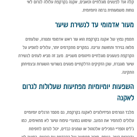
קלה ועד לפצעים מוגלתיים וכואבים, אקנה בקרקפת עלולה לגרום לאי
נוחות משמעותית ברמה היומיומית.
מעור אדמומי עד לנשירת שיער
תסמין נפוץ של אקנה בקרקפת הוא עור ראש אדמומי ומגורה, שלעתים
מלווה בגירוד ותחושת צריבה. במקרים מתקדמים יותר, עלולים להופיע על
הקרקפת פצעונים מוגלתיים וזיהומים משניים. מצב זה מביא לעתים לנשירת
שיער מוגברת, שכן הזקיקים הדלקתיים פוגעים בשורשי השערות ובצמיחתן
התקינה.
השפעות יומיומיות מפתיעות שעלולות לגרום
לאקנה
מלבד הגורמים הפיזיולוגיים לאקנה בקרקפת, גם מספר הרגלים יומיומיים
עלולים להחמיר את המצב. שימוש במוצרי טיפוח שיער לא מתאימים, כמו
ג'לים וספריי המכילים אלכוהול או שמנים כבדים, יכול לגרום לחסימת
נקבוביות העור. בנוסף, חיכוך מתמשך של הקרקפת עם כובעים, רחיצה לא