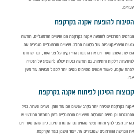
צעירים.
הסיבות להופעת אקנה בקרקפת
הגורמים המרכזיים להופעת אקנה בקרקפת הם שינויים הורמונליים, תורשה
גנטית והיפראקטיביות של בלוטות החלב. שינויים הורמונליים מגבירים את
הפרשת השמן ומעודדים את התרבות החיידקים על פני העור, דבר שתורם
להיווצרות דלקות וחסימות. גם תורשה גנטית יכולה להשפיע על הנטייה
לפתח אקנה, כאשר אנשים מסוימים נוטים יותר לסבול מבעיות עור מעין
אלו.
קבוצות הסיכון לפיתוח אקנה בקרקפת
אקנה בקרקפת שכיחה יותר בקרב אנשים עם עור שמן, נערים ונערות בגיל
ההתבגרות וכן נשים הסובלות משינויים הורמונליים בזמן המחזור החודשי או
בהריון. מצבי לחץ ומתח נפשי מהווים גם הם גורם סיכון, כיוון שהם מעודדים
את הפרשת ההורמונים שמגבירים את ייצור השמן בעור הקרקפת.