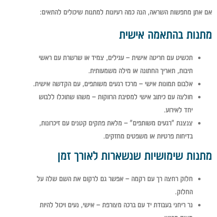
אם אתן מחפשות השראה, הנה כמה רעיונות למתנות שיכולים להתאים:
מתנות בהתאמה אישית
תכשיט עם חריטה אישית
– עגילים, צמיד או שרשרת עם ראשי
תיבות, תאריך החתונה או מילה משמעותית.
אלבום תמונות אישי
– מרכז רגעים משותפים, עם הקדשה אישית.
חולצה עם כיתוב אישי למסיבת הרווקות
– משהו שתוכלו ללבוש
יחד לאירוע.
צנצנת "רגעים משותפים"
– מלאת פתקים קטנים עם זיכרונות,
בדיחות פרטיות או משפטים מחזקים.
מתנות שימושיות שנשארות לאורך זמן
חלוק רחצה רך עם רקמה
– אפשר גם לרקום את השם שלה על
החלוק.
נר ריחני בעבודת יד עם ברכה מצורפת
– אישי, נעים ויכול להיות