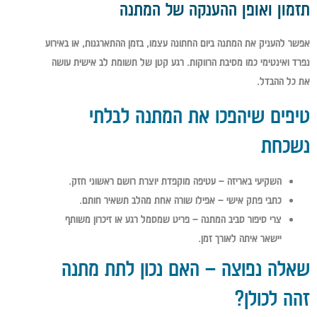
תזמון ואופן ההענקה של המתנה
אפשר להעניק את המתנה ביום החתונה עצמו, בזמן ההתארגנות, או באירוע
נפרד ואינטימי כמו מסיבת הרווקות. רגע קטן של תשומת לב אישית עושה
את כל ההבדל.
טיפים שיהפכו את המתנה לבלתי
נשכחת
השקיעי באריזה – עטיפה מוקפדת יוצרת רושם ראשוני חזק.
כתבי פתק אישי – אפילו שורה אחת מהלב תשאיר חותם.
צרי סיפור סביב המתנה – פריט שמסמל רגע או זיכרון משותף
יישאר איתה לאורך זמן.
שאלה נפוצה – האם נכון לתת מתנה
זהה לכולן?