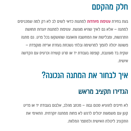
חלק מהקסם
בעת בחירת
עטיפות מיוחדות
למתנות כדאי לשים לב לא רק למה שמכניסים
למתנה – אלא גם לאיך שהיא מוגשת. עטיפות למתנות יוצרות תחושת
התרגשות, ומבליטות את המחשבה והאהבה שהושקעו בכל פרט. גם מתנה
פשוטה יכולה להפוך למרשימה ובלתי נשכחת בעזרת אריזה מוקפדת –
שקית בד מעוצבת, קופסה בעבודת יד או סרט קשירה וכרטיס עם הקדשה
אישית.
איך לבחור את המתנה הנכונה?
הגדירו תקציב מראש
לא חייבים להוציא סכום גבוה – מכתב מהלב, אלבום בעבודת יד או פריט
קטן עם משמעות יכולים לרגש לא פחות ממתנה יוקרתית. התאימי את
התקציב ליכולת האישית ולמספר המלוות.