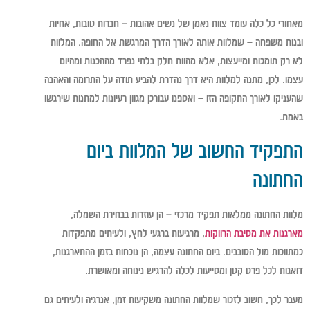
מאחורי כל כלה עומד צוות נאמן של נשים אהובות – חברות טובות, אחיות
ובנות משפחה – שמלוות אותה לאורך הדרך המרגשת אל החופה. המלוות
לא רק תומכות ומייעצות, אלא מהוות חלק בלתי נפרד מההכנות ומהיום
עצמו. לכן, מתנה למלוות היא דרך נהדרת להביע תודה על התרומה והאהבה
שהעניקו לאורך התקופה הזו – ואספנו עבורכן מגוון רעיונות למתנות שירגשו
באמת.
התפקיד החשוב של המלוות ביום
החתונה
מלוות החתונה ממלאות תפקיד מרכזי – הן עוזרות בבחירת השמלה,
מארגנות את מסיבת הרווקות
, מרגיעות ברגעי לחץ, ולעיתים מתפקדות
כמתווכות מול הסובבים. ביום החתונה עצמה, הן נוכחות בזמן ההתארגנות,
דואגות לכל פרט קטן ומסייעות לכלה להרגיש נינוחה ומאושרת.
מעבר לכך, חשוב לזכור שמלוות החתונה משקיעות זמן, אנרגיה ולעיתים גם