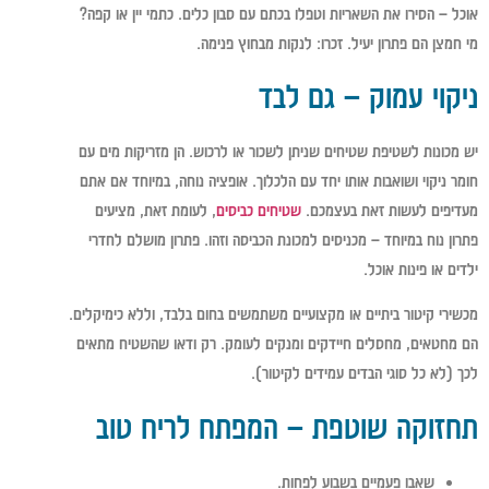
אוכל – הסירו את השאריות וטפלו בכתם עם סבון כלים. כתמי יין או קפה?
מי חמצן הם פתרון יעיל. זכרו: לנקות מבחוץ פנימה.
ניקוי עמוק – גם לבד
יש מכונות לשטיפת שטיחים שניתן לשכור או לרכוש. הן מזריקות מים עם
חומר ניקוי ושואבות אותו יחד עם הלכלוך. אופציה נוחה, במיוחד אם אתם
מעדיפים לעשות זאת בעצמכם.
שטיחים כביסים
, לעומת זאת, מציעים
פתרון נוח במיוחד – מכניסים למכונת הכביסה וזהו. פתרון מושלם לחדרי
ילדים או פינות אוכל.
מכשירי קיטור ביתיים או מקצועיים משתמשים בחום בלבד, וללא כימיקלים.
הם מחטאים, מחסלים חיידקים ומנקים לעומק. רק ודאו שהשטיח מתאים
לכך (לא כל סוגי הבדים עמידים לקיטור).
תחזוקה שוטפת – המפתח לריח טוב
שאבו פעמיים בשבוע לפחות.