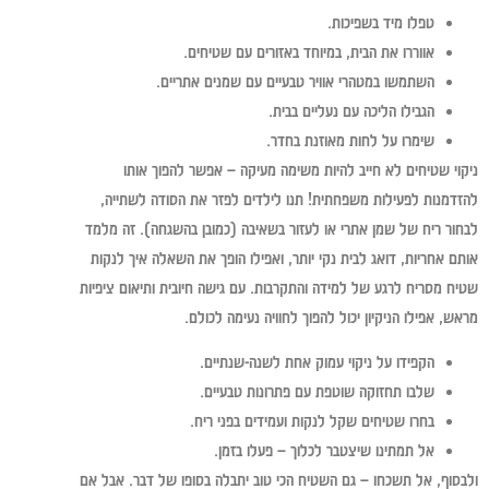
טפלו מיד בשפיכות.
אווררו את הבית, במיוחד באזורים עם שטיחים.
השתמשו במטהרי אוויר טבעיים עם שמנים אתריים.
הגבילו הליכה עם נעליים בבית.
שימרו על לחות מאוזנת בחדר.
ניקוי שטיחים לא חייב להיות משימה מעיקה – אפשר להפוך אותו
להזדמנות לפעילות משפחתית! תנו לילדים לפזר את הסודה לשתייה,
לבחור ריח של שמן אתרי או לעזור בשאיבה (כמובן בהשגחה). זה מלמד
אותם אחריות, דואג לבית נקי יותר, ואפילו הופך את השאלה איך לנקות
שטיח מסריח לרגע של למידה והתקרבות. עם גישה חיובית ותיאום ציפיות
מראש, אפילו הניקיון יכול להפוך לחוויה נעימה לכולם.
הקפידו על ניקוי עמוק אחת לשנה-שנתיים.
שלבו תחזוקה שוטפת עם פתרונות טבעיים.
בחרו שטיחים שקל לנקות ועמידים בפני ריח.
אל תמתינו שיצטבר לכלוך – פעלו בזמן.
ולבסוף, אל תשכחו – גם השטיח הכי טוב יתבלה בסופו של דבר. אבל אם