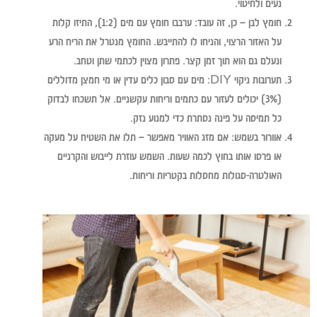
נעים ולחיטוי.
חומץ לבן – כן, זה עובד:
ערבבו חומץ עם מים (1:2), התיזו קלות
על האזור הרצוי, והניחו לו להתייבש. החומץ מנטרל את הריח הרע
ונעלם גם הוא תוך זמן קצר. פתרון מצוין לכתמי שתן וטחב.
תערובות ניקוי DIY:
מים עם סבון כלים עדין או מי חמצן מדוללים
(3%) יכולים לעזור עם כתמים וריחות עקשניים. אל תשכחו לבדוק
כל תמיסה על פינה נסתרת כדי למנוע נזק.
אוורור בשמש:
אם מזג האוויר מאפשר – תלו את השטיח על מעקה
או פרסו אותו בחוץ לכמה שעות. השמש עוזרת לייבוש והקרניים
האולטרה-סגולות מחסלות בקטריות וריחות.