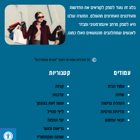
בלוג זה נועד לספק לקוראים את החדשות
והעדכונים האחרונים מהעולם. המטרה שלנו
היא לספק מרחב אינפורמטיבי ומבדר
לאנשים שמתלהבים מהנושאים האלו כמונו.
כל הזכויות שמורות לאתר "קונים ומשדרגים"
עמודים
קטגוריות
עמוד הבית
קניות
אודות
צרכנות
הצהרת נגישות
עשה זאת בעצמך
מדיניות פרטיות
לייף סטייל
תנאי שימוש
יופי וטיפוח
בריאות וכושר
אופנה ואקססוריז