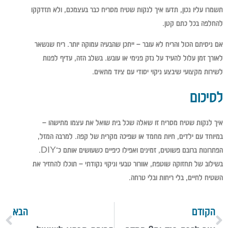
תשמרו עליו נכון, תדעו איך לנקות שטיח מסריח כבר בעצמכם, ולא תזדקקו
להחלפה בכל כתם קטן.
אם ניסיתם הכול והריח לא עובר – ייתכן שהבעיה עמוקה יותר. ריח שנשאר
לאורך זמן עלול להעיד על נזק פנימי או עובש. בשלב הזה, עדיף לפנות
לשירות מקצועי שיבצע ניקוי יסודי עם ציוד מתאים.
לסיכום
איך לנקות שטיח מסריח זו שאלה שכל בית שואל את עצמו מתישהו –
במיוחד עם ילדים, חיות מחמד או שפיכה מקרית של קפה. למרבה המזל,
הפתרונות ברובם פשוטים, זמינים ואפילו כיפיים כשעושים אותם כ־DIY.
בשילוב של תחזוקה שוטפת, אוורור טבעי וניקוי נקודתי – תוכלו להחזיר את
השטיח לחיים, בלי ריחות ובלי טרחה.
הקודם
הבא