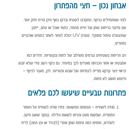
אבחון נכון – חצי מהפתרון
לפני שמתחילים בניקוי, התקרבו לשטיח ובדקו באף היכן הריח חזק יותר.
אם מדובר בריחות שתן של חיית מחמד, כתמי אוכל או טחב, ייתכן
שתצטרכו טיפול ממוקד. מנורת UV יכולה לעזור לאתר כתמים אורגניים
נסתרים.
רוב הריחות בשטיחים נגרמים משילוב של לחות ובקטריות. חדרים כמו
אמבטיה או אזור הכניסה מועדים לכך במיוחד. גם ניקוי רטוב מדי שלא יובש
כראוי יוצר קרקע פורייה לצמיחה של עובש ופטריות. לכן, מעבר לניקוי –
הייבוש חשוב לא פחות.
פתרונות טבעיים שיעשו לכם פלאים
סודה לשתייה – הנוסחה הפשוטה:
פזרו סודה לשתייה על האזור
המסריח, שפשפו מעט והניחו לשעות הלילה. בבוקר שאבו היטב.
לשדרוג, הוסיפו כמה טיפות שמן אתרי (לבנדר או עץ התה) לריח