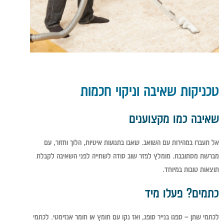
טכניקות שאיבה וניקוי חכמות
שאיבה כמו מקצוענים
אל תעברו במהירות עם השואב. שאבו בתנועות איטיות, הלוך וחזור, עם
מברשת מסתובבת. מומלץ לפזר שוב סודה לשתייה לפני השאיבה לקבלת
תוצאות טובות במיוחד.
כתמים? פעלו מיד
לכתמי שתן – ספגו בנייר סופג, ואז נקו עם חומץ או חומר אנזימטי. לכתמי