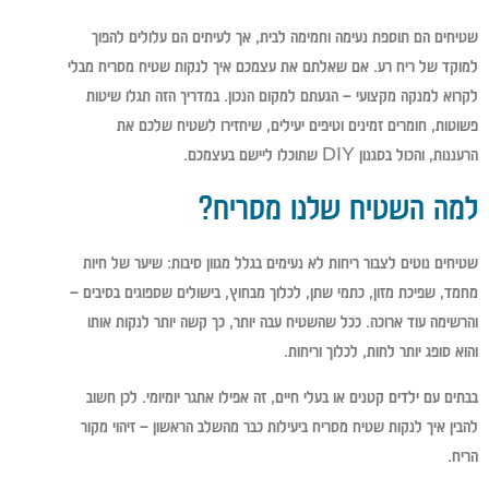
שטיחים הם תוספת נעימה וחמימה לבית, אך לעיתים הם עלולים להפוך
למוקד של ריח רע. אם שאלתם את עצמכם איך לנקות שטיח מסריח מבלי
לקרוא למנקה מקצועי – הגעתם למקום הנכון. במדריך הזה תגלו שיטות
פשוטות, חומרים זמינים וטיפים יעילים, שיחזירו לשטיח שלכם את
הרעננות, והכול בסגנון DIY שתוכלו ליישם בעצמכם.
למה השטיח שלנו מסריח?
שטיחים נוטים לצבור ריחות לא נעימים בגלל מגוון סיבות: שיער של חיות
מחמד, שפיכת מזון, כתמי שתן, לכלוך מבחוץ, בישולים שספוגים בסיבים –
והרשימה עוד ארוכה. ככל שהשטיח עבה יותר, כך קשה יותר לנקות אותו
והוא סופג יותר לחות, לכלוך וריחות.
בבתים עם ילדים קטנים או בעלי חיים, זה אפילו אתגר יומיומי. לכן חשוב
להבין איך לנקות שטיח מסריח ביעילות כבר מהשלב הראשון – זיהוי מקור
הריח.