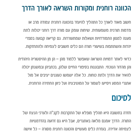
הכוונה רוחנית ומקורות השראה לאורך הדרך
חשוב מאוד לאורך כל התהליך להיעזר בהכוונה רוחנית צמודה מרב או
מדמות תורנית משמעותית. שיחות עומק עם מורה דרך רוחני יכולות לתת
מענה למגוון התמודדויות ושאלות שמתעוררות. גם קריאה קבועה בספרי
יהדות והשתתפות בשיעורי תורה הם כלים חשובים לצמיחה ולהתחזקות.
כדאי לאתר דמויות השראה שאפשר ללמוד מהן – הן מן ההיסטוריה היהודית
והן מהדור הנוכחי. התבוננות בסיפורי החיים שלהן, בכתביהן ובמשנתן יכולה
להאיר את הדרך ולתת כוחות. כל אלה ישמשו כעוגנים יציבים אל מול
אתגרי המסע ויסייעו לשמור על המוטיבציה ועל כיוון החתירה הרוחנית.
לסיכום
חזרה בתשובה היא תהליך מופלא של התקרבות לקב"ה ולערכי הנצח של
התורה. הדרך אמנם מלאה באתגרים, אבל היא גם זרועה בהזדמנויות
לצמיחה אדירה. בעזרת כלים מעשיים והכוונה רוחנית מסורה – כל אישה