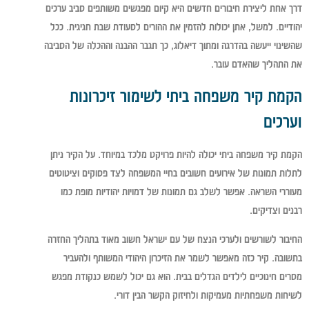
דרך אחת ליצירת חיבורים חדשים היא קיום מפגשים משותפים סביב ערכים
יהודיים. למשל, אתן יכולות להזמין את ההורים לסעודת שבת חגיגית. ככל
שהשינוי ייעשה בהדרגה ומתוך דיאלוג, כך תגבר ההבנה וההכלה של הסביבה
את התהליך שהאדם עובר.
הקמת קיר משפחה ביתי לשימור זיכרונות
וערכים
הקמת קיר משפחה ביתי יכולה להיות פרויקט מלכד במיוחד. על הקיר ניתן
לתלות תמונות של אירועים חשובים בחיי המשפחה לצד פסוקים וציטוטים
מעוררי השראה. אפשר לשלב גם תמונות של דמויות יהודיות מופת כמו
רבנים וצדיקים.
החיבור לשורשים ולערכי הנצח של עם ישראל חשוב מאוד בתהליך החזרה
בתשובה. קיר כזה מאפשר לשמר את הזיכרון היהודי המשותף ולהעביר
מסרים חינוכיים לילדים הגדלים בבית. הוא גם יכול לשמש כנקודת מפגש
לשיחות משפחתיות מעמיקות ולחיזוק הקשר הבין דורי.