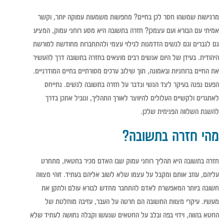
מרגישות שמשהו חסר לכן בחיים? מחפשות משמעות עמוקה יותר, וקשר
אמיתי עם הבורא ועם עצמכן? חזרה בתשובה היא מסע רוחני עמוק, המציע
גם לגברים וגם לנשים הזדמנות לגילוי עצמי ולהתחברות מחודשת למורשת
היהודית. בעידן של היום אנשים רבים מוצאים בחזרה בתשובה דרך להעשיר
את החיים ברוחניות ובאמונה, תוך שילוב ערכים מסורתיים בחיים המודרניים.
הפעם נפנה בעיקר לצד הנשי ונדבר על חזרה בתשובה לנשים. נתייחס
לאתגרים ולקשיים העלולים להיווצר לאורך התהליך, ונוביל אתכן בדרך
להשגת השלווה הפנימית שלכן.
מהי חזרה בתשובה?
חזרה בתשובה היא תהליך רוחני עמוק שבו האדם מכיר בחטאיו, מתחרט
עליהם, עוזב אותם ומקבל על עצמו שלא לשוב אליהם בעתיד. זוהי מצווה
חשובה ביותר המאפשרת לאדם להתחבר מחדש לבורא עולם ולתקן את
מעשיו. עיקרי מצוות התשובה הם חרטה על העבר, עזיבה מוחלטת של
החטא בהווה, וידוי בפה ובלב על החטאים שנעשו וקבלה נחושה לעתיד שלא