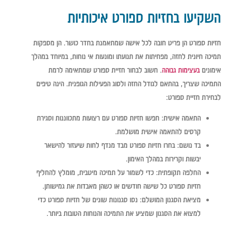
השקיעו בחזיות ספורט איכותיות
חזיות ספורט הן פריט חובה לכל אישה שמתאמנת בחדר כושר. הן מספקות
תמיכה חיונית לחזה, מפחיתות את תנועתו ומונעות אי נוחות, במיוחד במהלך
אימונים
בעצימות גבוהה
. חשוב לבחור חזיית ספורט שמתאימה לרמת
התמיכה שצריך, בהתאם לגודל החזה ולסוג הפעילות הגופנית. הינה טיפים
לבחירת חזיית ספורט:
התאמה אישית:
חפשו חזיות ספורט עם רצועות מתכווננות וסגירת
קרסים להתאמה אישית מושלמת.
בד נושם:
בחרו חזיות ספורט מבד מנדף לחות שיעזור להישאר
יבשות וקרירות במהלך האימון.
החלפה תקופתית:
כדי לשמור על תמיכה מיטבית, מומלץ להחליף
חזיות ספורט כל שישה חודשים או כשהן מאבדות את גמישותן.
מציאת הסגנון המושלם:
נסו סגנונות שונים של חזיות ספורט כדי
למצוא את הסגנון שמציע את התמיכה והנוחות הטובות ביותר.