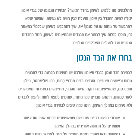
מתלבטים מה ללבוש לאימון בחדר הכושר? הבחירה הנכונה של בגדי אימון
יכולה להיות ההבדל בין אימון מוצלח לבין חוויה לא נעימה, ואפשר שלא
להתפשר על נוחות או על סגנון! אז, איך להתלבש לאימון שלכם? במאמר
זה, תוכלו לגלות איך לבחור את הבגדים שמתאימים לאימון, החל מהבדים
הנכונים ועד לנעליים והאביזרים הנלווים.
בחרו את הבד הנכון
לבחירת הבד הנכון לבגדי האימון שלכם יש חשיבות מכרעת כדי להבטיח
נוחות וביצועים מיטביים. העדיפו בדים מנדפי לחות, כמו פוליאסטר, ניילון
וספנדקס, שמסייעים בהרחקת הזיעה מהגוף, מתייבשים במהירות ומאפשרים
לעור לנשום. הימנעו מבדים כמו כותנה, שנוטים לספוג לחות ולהפוך לכבדים
ולא נעימים במהלך האימון. הינה כמה טיפים לבחירת בגדי אימון:
אוורור:
חפשו בגדים עם רשת שמאפשרים זרימת אוויר טובה יותר
ושומרים על תחושה אוורירית במהלך האימון.
גמישות:
ודאו שהבד נמתח מספיק על מנת לאפשר טווח תנועה