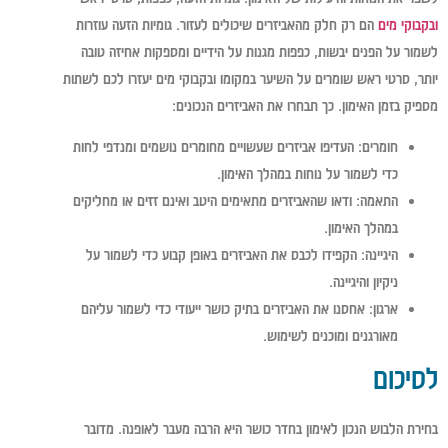
ובקבוקי מים
הם רק חלק מהאביזרים שיכולים לעזור. גומיות הזעה עוזרות
לשמור על הפנים יבשות, כפפות מגנות על הידיים ומספקות אחיזה טובה
יותר, סרטי ראש שומרים על השיער במקומו ובקבוקי מים יעזרו לכם לשתות
מספיק בזמן האימון. כך תבחרו את האביזרים הנכונים:
חומרים:
העדיפו אביזרים שעשויים מחומרים נושמים ומנדפי לחות
כדי לשמור על נוחות במהלך האימון.
התאמה:
ודאו שהאביזרים מתאימים היטב ואינם זזים או מחליקים
במהלך האימון.
היגיינה:
הקפידו לכבס את האביזרים באופן קבוע כדי לשמור על
ניקיון והיגיינה.
ארגון:
אחסנו את האביזרים בתיק כושר ייעודי כדי לשמור עליהם
מאורגנים ומוכנים לשימוש.
לסיכום
בחירת הלבוש הנכון לאימון בחדר כושר היא הרבה מעבר לאופנה. מדובר