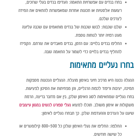
בחרו בגדים עם אפשרויות התאמה:
העדיפו בגדים בעלי שרוכים,
רצועות אלסטיות או תכונות אחרות שמאפשרות להתאים את המידה
לצרכים שלכם.
שלבו שכבות:
לבשו שכבות של בגדים מותאמים עם שכבה עליונה
מעט רפויה יותר לנוחות נוספת.
החליפו בגדים בלויים:
עם הזמן, בגדים מאבדים את צורתם. הקפידו
להחליף בגדים בלויים כדי לשמור על התאמה טובה.
בחרו נעליים מתאימות
הנעלה נכונה היא מרכיב חיוני באימון מוצלח. הנעליים הנכונות מספקות
תמיכה, יציבות וריפוד לכפות הרגליים, והן מפחיתות את הסיכון לפציעות.
בחרו נעליים שמתאימות לסוג האימון שלכן, בין אם מדובר בריצה, הרמת
משקולות או אימון משולב. תוכלו למצוא
נעלי ספורט לנשים במגוון עיצובים
שיענו על הצרכים וההעדפות שלכן. כך תבחרו נעליים לאימון:
החלפה:
החליפו את נעלי האימון שלכן כל 500–800 קילומטרים או
כל שישה חודשים.