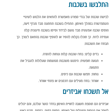
התלבשו בשכבות
לבישת שכבות של בגדי ספורט מאפשרת להתאים את הלבוש לשינויי
הטמפרטורה במהלך האימון. התחילו בשכבה תחתונה מבד מנדף זיעה,
הוסיפו שכבה אמצעית מבד נושם לבידוד וסיימו בשכבה חיצונית קלה
ועמידה לרוח. כך תוכלו בקלות להסיר או להוסיף שכבות בהתאם לצורך. כך
תבחרו את השכבות:
בדים קלים:
בחרו שכבות קלות ונוחות להסרה.
תנועה חופשית:
הימנעו משכבות מגושמות שעלולות להגביל את
התנועה.
נוחות:
חפשו שכבות עם כיסים.
אוורור:
בחרו מעילים עם רוכסנים או פתחי אוורור.
אל תשכחו אביזרים
אביזרים הם תוספת חשובה לחוויית האימון בחדר כושר שלכם, והם יכולים
לשפר את הנוחות והיעילות של האימון. גומיות הזעה, כפפות, סרטי ראש