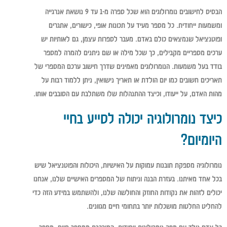
הבסיס לחישובים נומרולוגים הוא שכל ספרה מ-1 עד 9 נושאת אנרגייה
ומשמעות ייחודית. כל מספר מעיד על תכונות אופי, כישורים, אתגרים
ופוטנציאל שנמצאים כולם באדם. מעבר לספרות עצמן, גם לאותיות יש
ערכים מספריים מקבילים, כך שכל מילה או שם ניתנים להמרה למספר
בודד בעל משמעות. הנומרולוגים מאמינים שדרך חישוב ערכם המספרי של
תאריכים חשובים כמו יום הולדת או תאריך נישואין, ניתן ללמוד רבות על
מהות האדם, על ייעודו, וכיצד ההתנהלות שלו משתלבת עם הסובבים אותו.
כיצד נומרולוגיה יכולה לסייע בחיי
היומיום?
נומרולוגיה מספקת תובנות עמוקות על האישיות, היכולות והפוטנציאל שיש
בכל אחד מאיתנו. בעזרת הבנה וניתוח של המספרים האישיים שלנו, אנחנו
יכולים לזהות את נקודות החוזק והחולשה שלנו, ולהשתמש במידע הזה כדי
להחליט החלטות מושכלות יותר בתחומי חיים מגוונים.