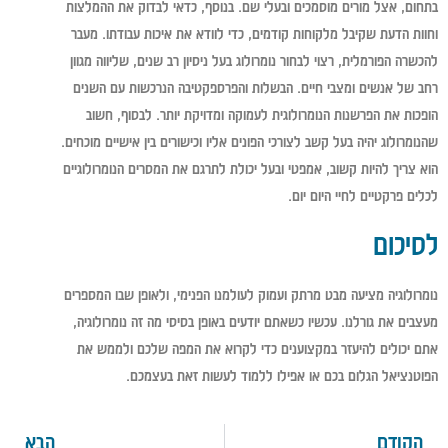
בתחום, אצל מורים מוסמכים ובעלי שם. בנוסף, כדאי לבדוק את ההמלצות
וחוות הדעת שקיבל מלקוחות קודמים, כדי לוודא את איכות עבודתו. מעבר
להכשרה הפורמלית, רצוי לבחור נומרולוג בעל ניסיון רב שנים, שליווה מגוון
רחב של אנשים ומצבי חיים. הבשלות והפרספקטיבה הנרכשות עם השנים
הופכות את הפרשנות הנומרולוגית לעמוקה ומדויקת יותר. לבסוף, חשוב
שהנומרולוג יהיה בעל קשב לצורכי הפונים אליו וכישורים בין אישיים מוכחים.
הוא צריך להיות קשוב, אמפטי ובעל יכולת לתרגם את המסרים הנומרולוגיים
לכלים פרקטיים לחיי היום יום.
לסיכום
נומרולוגיה מציעה מבט מרתק ועמוק לעולמנו הפנימי, ולאופן שבו המספרים
מעצבים את גורלנו. עכשיו כשאתם יודעים באופן בסיסי מה זה נומרולוגיה,
אתם יכולים להיעזר במקצוענים כדי לקרוא את המפה שלכם ולממש את
הפוטנציאל הגלום בכם או אפילו ללמוד לעשות זאת בעצמכם.
הקודם
הבא