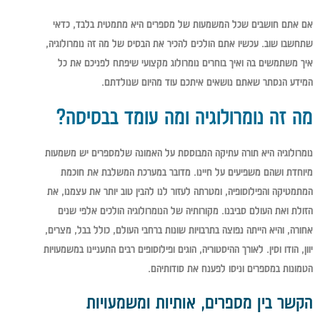
אם אתם חושבים שכל המשמעות של מספרים היא מתמטית בלבד, כדאי
שתחשבו שוב. עכשיו אתם הולכים להכיר את הבסיס של מה זה נומרולוגיה,
איך משתמשים בה ואיך בוחרים נומרולוג מקצועי שיפתח לפניכם את כל
המידע הנסתר שאתם נושאים איתכם עוד מהיום שנולדתם.
מה זה נומרולוגיה ומה עומד בבסיסה?
נומרולוגיה היא תורה עתיקה המבוססת על האמונה שלמספרים יש משמעות
מיוחדת ושהם משפיעים על חיינו. מדובר במערכת המשלבת את חוכמת
המתמטיקה והפילוסופיה, ומטרתה לעזור לנו להבין טוב יותר את עצמנו, את
הזולת ואת העולם סביבנו. מקורותיה של הנומרולוגיה הולכים אלפי שנים
אחורה, והיא הייתה נפוצה בתרבויות שונות ברחבי העולם, כולל בבל, מצרים,
יוון, הודו וסין. לאורך ההיסטוריה, הוגים ופילוסופים רבים התעניינו במשמעויות
הטמונות במספרים וניסו לפענח את סודותיהם.
הקשר בין מספרים, אותיות ומשמעויות