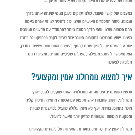
הטווח של צעדים אלו ולהאיר נקודות שלא שמנו אליהן לב.
במצבים של קושי ומשבר, כולנו זקוקים לעוגן פנימי שינחה אותנו בדרך
הנכונה. ניתוח המספרים האישיים שלנו יכול להזכיר לנו מי אנחנו באמת,
מהם הכוחות שלנו, ומהי הדרך הטובה ביותר להתמודד עם הקשיים הניצבים
בפנינו. ייעוץ נומרולוגי בתקופות משבר יכול לעזור לקבל פרספקטיבה רחבה
יותר על האתגרים, ולהפוך אותם למנוף לצמיחה והתפתחות אישית. כמו כן,
הוא מאפשר להימנע מנפילה למעגלים שליליים חוזרים, ומציע דרכים
חלופיות לפעולה.
איך למצוא נומרולוג אמין ומקצועי?
עכשיו כשאתם יודעים מה זה נומרולוגיה ואתם שוקלים לקבל ייעוץ
נומרולוגי, חשוב שתבחרו איש מקצוע עם הכשרה מתאימה וניסיון קליני
מוכח בתחום. בחירת יועץ לא מיומן עלולה להוביל לפרשנויות שגויות
ומסקנות מוטעות, שעשויות להזיק יותר מאשר להועיל.
נומרולוג אמין צריך להחזיק בתעודות המעידות על לימודים מקצועיים