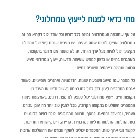
מתי כדאי לפנות לייעוץ נומרולוגי?
על אף שחוכמת הנומרולוגיה זמינה לכל דורש וכל אחד יכול לקרוא מה זה
נומרולוגיה ואפילו לנסות אותה בעצמו, יש מצבים שבהם ליווי של נומרולוג
מקצועי יכול להיות בעל ערך מיוחד. זה לא משנה אם מדובר בתקופות
מאתגרות בחיים או ברצון לממש שאיפות חדשות, ייעוץ נומרולוגי מציע
הכוונה ותמיכה בצמתים חשובים בחיים.
כל מספר שנה מייצג השפעות שונות, הזדמנויות ואתגרים אופייניים. כאשר
אנחנו מתקרבים לציון דרך גדול כמו כניסה לעשור חדש או מעבר בין
תקופות חיים, ייעוץ נומרולוגי יכול לספק לנו מפת דרכים. באמצעות ניתוח
המספרים השולטים בתקופה הקרובה, נוכל להבין טוב יותר מה צופן עבורנו
העתיד, ולהיערך בהתאם. בנוסף, הכוונה נומרולוגית יכולה להיות רלוונטית
בעת החלטת החלטות גורליות כמו בחירת קריירה, רילוקיישן או התחייבות
לקשר זוגי ארוך טווח. המספרים יכולים לשקף עבורנו את ההשלכות ארוכות