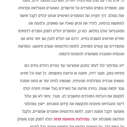
כל אדם נולד עם מפה נומרולוגית ייחודית, המורכבת ממספר חיים, מספר
שם, ומספרים נוספים המעידים על הכישורים, האתגרים והשליחות הפנימית
שלו בעולם. דרך חקירה של המספרים האישיים אנחנו יכולים לקבל אישור
לתחושות פנימיות, לחדד את הכיוון שאליו אנו שואפים, ולמצות את
הפוטנציאל שלנו במלואו. כמו כן, המספרים יכולים לספק הסברים לדפוסים
חוזרים ואירועים חשובים בחיינו. דרכם אנו יכולים להבין טוב יותר מדוע אנו
מתמודדים עם קשיים מסוימים, ולזהות הזדמנויות שטרם מימשנו. המודעות
העצמית המוגברת מאפשרת להתפתח ולצמוח.
ידע נומרולוגי יכול לעזור בתכנון אסטרטגי של צעדים גדולים בחיים כמו
פתיחת עסק, מעבר דירה, חתונה או הרחבת המשפחה. כל שנה וכל חודש
נושאים אנרגייה נומרולוגית ספציפית, שעשויה להיות יותר או פחות תומכת
עבור יוזמות שונות. בחירה מודעת של תאריכים בעלי אווירה חיובית יכולה
למקסם את הצלחת המהלכים החשובים לנו. מנגד, עיתוי לא טוב עלול
ליצור התנגדויות מיותרות ולהקשות את קידום התוכניות. ייעוץ נומרולוגי
מאפשר לקבל תמונה רחבה, לזהות הזדמנויות ואתגרים אפשריים, ולקבל
החלטות מושכלות יותר.
נומרולוגיה והתאמת זוגיות
יכולה לספק מבט מעמיק
על נטיות הלב, על כישורים בולטים ועל תחומים שבהם נוכל לתרום