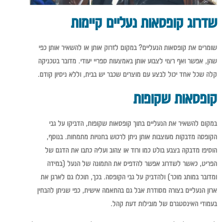
שדרוג קופסאות נעליים קיימות
שומרים את קופסאות הנעליים? במקום לזרוק אותן או להשאיר אותן כפי
שהן, אפשר ואף רצוי לצבוע אותן באמצעות ספריי יעודי. מדובר בטכניקה
קלה שכל אחד יכול לבצע עם מוצרים שכבר יש בבית, וללא ניסיון קודם.
קופסאות שקופות
במקום להשאיר את הנעליים בתוך קופסאות שקופות, הדביקו על גבי
הקופסה מדבקות מעוצבות אותן ניתן לרכוש בחנויות מתמחות. בנוסף,
הוסיפו מדבקה בצבע בולט כמו ורוד או צהוב ועליה כתבו את הדגם של
הפריט, כאשר לשדרוג אפשר להדפיס את התמונה של הנעל (במידה
ומדובר במותג מוכר) ולהדביק על גבי הקופסה. בכך, תוכלו גם לארגן את
ארון הנעליים בצורה מסודרת אבל גם בהתאמה אישית, כפי שניתן להבחין
בעמודי האינסטגרם של מובילות דעת קהל.