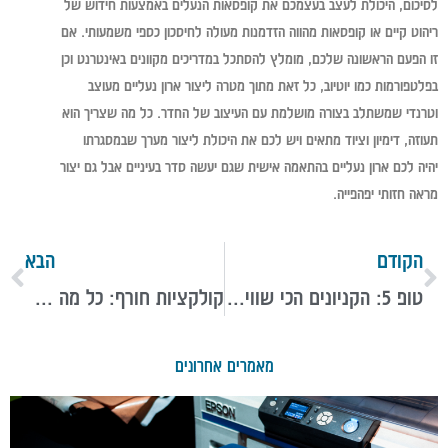
לסיכום, היכולת לעצב בעצמכם את קופסאות הנעלים באמצעות חידוש של
ריהוט קיים או קופסאות מהווה הזדמנות מעולה לחיסכון כספי משמעותי. אם
זו הפעם הראשונה שלכם, מומלץ להסתכל במדריכים מקוונים באינטרנט וכן
בפלטפורמות כמו יוטיוב, כל זאת מתוך מטרה ליצור ארון נעליים מעוצב
וטרנדי שמשתלב בצורה מושלמת עם העיצוב של החדר. כל מה שצריך הוא
תעוזה, דימיון וציוד מתאים ויש לכם את היכולת ליצור מערך שבמסגרתו
יהיה לכם ארון נעליים בהתאמה אישית שגם יעשה סדר בעיניים אבל גם יצור
מראה חזותי יפהפייה.
הקודם
הבא
טופ 5: הקניונים הכי שווים בארץ לחובבי השופינג
קולקציות חורף: כל מה שצריך לדעת לפני שקונים נעליים לעונה הקרה
מאמרים אחרונים