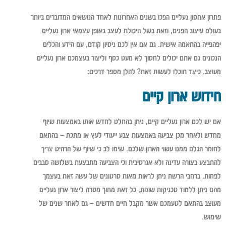
פתרון אחסון נעליים הפכו בשנים האחרונות לאחד הנושאים המדוברים ביותר
בעולם עיצוב הפנים, וזאת בשל היכולת לעצב באופן עצמאי ארון נעליים
יפהפייה בהתאמה אישית. גם אם אין לכם ניסיון קודם, עם הידע והכלים
הנכונים גם אתם יכולים לחסוך לא מעט כסף וליצור בעצמכם ארון נעליים
מעוצב. כיצד תוכלו לעשות זאת? להלן מספר דרכים:
חידוש ארון קיים
אם יש לכם ארון נעליים קיים, ניתן בהחלט לחדש אותו באמצעות שיוף
מחדש ולאחר מכן צביעה באמצעות צבע ייעודי לעץ או מתכת – בהתאם
לחומר הגלם ממנו עשוי הארון שלכם. שימו לב כי שיוף של הרהיט צריך
להתבצע בצורה עדינה ולא אגרסיבית וכי הצביעה מתבצעת בשלושה סבבים
לפחות. ברחבי הרשת ניתן לראות מאות סרטונים של עשה זאת בעצמך
מהם ניתן ללמוד טכניקות שונות, כל זאת מתוך מטרה ליצור ארון נעליים
מעוצב בהתאם לטעמכם אשר מקבל חיים חדשים – גם לאחר שנים של
שימוש.