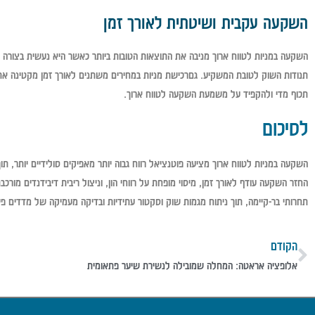
השקעה עקבית ושיטתית לאורך זמן
השקעה במניות לטווח ארוך מניבה את התוצאות הטובות ביותר כאשר היא נעשית בצורה
תנודות השוק לטובת המשקיע. גםרכישת מניות במחירים משתנים לאורך זמן מקטינה את 
תכוף מדי ולהקפיד על משמעת השקעה לטווח ארוך.
לסיכום
השקעה במניות לטווח ארוך מציעה פוטנציאל רווח גבוה יותר מאפיקים סולידיים יותר, תו
החזר השקעה עודף לאורך זמן, מיסוי מופחת על רווחי הון, וניצול ריבית דיבידנדים מורכ
תחרותי בר-קיימה, תוך ניתוח מגמות שוק וסקטור עתידיות ובדיקה מעמיקה של מדדים פינ
הקודם
אלופציה אראטה: המחלה שמובילה לנשירת שיער פתאומית