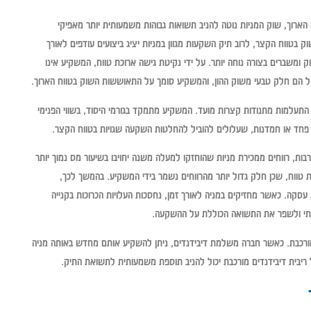
ארוך, שוק המניות נוטה להניב תשואות גבוהות משמעותית יותר מאפיקי
וק בטווח הקצר, לרוב תיק השקעות מגוון במניות יציג ביצועים עודפים לאורך
ומשברים בצורה נוחה יותר. על ידי נקיטת גישה ארוכת טווח, המשקיע אינו
ושפל הם חלק טבעי משוק ההון, והמשקיע סומך על התאוששות השוק בטווח הארוך.
עלמות מתנודות קצרות מועד. המשקיע מתמקד בגורמי היסוד, בשווי הפנימי
פחד או חמדנות, שעלולים להוביל להחלטות השקעה שגויות בטווח הקצר.
רבות, רווחים ממכירת מניות שהוחזקו למעלה משנה יחויבו בשיעור מס נמוך יותר
טווח, שכן חלק גדול יותר מהרווחים נשמר בידי המשקיע. בהמשך לכך,
עסקה. כאשר מחזיקים במניה לאורך זמן, נחסכות העלויות הכרוכות בקנייה
עותי ולשפר את התשואה הכוללת על ההשקעה.
ת מורכבת. כאשר חברה משלמת דיבידנדים, ניתן להשקיע אותם מחדש באותה מניה
ריבית דיבידנדים מורכבת יכול להניב תוספת משמעותית לתשואת התיק.