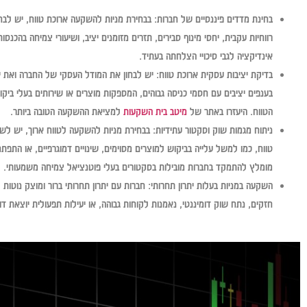
בחינת מדדים פיננסיים של חברות:
בבחירת מניות להשקעה ארוכת טווח, יש לבח
רווחיות עקבית, יחסי מינוף סבירים, תזרים מזומנים יציב, ושיעורי צמיחה בהכנסו
אינדיקציה לגבי סיכויי הצלחתה בעתיד.
בדיקת יציבות עסקית ארוכת טווח:
יש לבחון את המודל העסקי של החברה ואת יכ
בענפים יציבים עם חסמי כניסה גבוהים, המספקות מוצרים או שירותים בעלי ביק
הטווח. היעזרו באתר של
מיטב בית השקעות
למציאת ההשקעה הטובה ביותר.
ניתוח מגמות שוק וסקטור עתידיות:
בבחירת מניות להשקעה לטווח ארוך, יש לשקו
טווח, כמו למשל עלייה בביקוש למוצרים מסוימים, שינויים דמוגרפיים, או התפתחו
מומלץ להתמקד בחברות מובילות בסקטורים בעלי פוטנציאל צמיחה משמעותי.
השקעה במניות בעלות יתרון תחרותי:
חברות עם יתרון תחרותי ברור ומוצק נוטות ל
חזקים, נתח שוק דומיננטי, נאמנות לקוחות גבוהה, או יעילות תפעולית יוצאת דופ