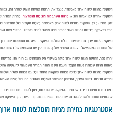
השקעה במניות לטווח ארוך מאפשרת לנצל את יתרונות צמיחת השוק לאורך זמן. בטווח ה
השקעה אחרים כמו אגרות חוב או
קרנות השתלמות מובילות ומומלצות
. למרות תנודות ש
זמן. נוסף על כך, השקעה במניות לטווח ארוך מאפשרת לצלוח תקופות של תנודתיות שוק 
מגיב בפאניקה לירידות זמניות בשווי המניות ואינו ממהר למכור בהפסד. מחזורי גאות 
השקעה לטווח ארוך גם מאפשרת קבלת החלטות השקעה מושכלות ומבוססות יותר, תוך הת
של החברות ובפוטנציאל הצמיחה העתידי שלהן. זה מקטין את ההשפעה של רגשות כמו 
יתרה מכך, החזקת מניות לטווח ארוך מזכה בשיעורי מס מופחתים על רווחי הון. במדינות 
לעומת מניות שנמכרו בטווח הקצר. הטבת מס זו מהווה תמריץ משמעותי להשקעה ארוכת 
השקעה במניות לטווח ארוך כרוכה בפחות עסקאות מסחר, ולכן גם בפחות עמלות ועלויות 
ומכירה תכופות. בטווח הארוך, החיסכון המצטבר בעמלות ובהטבות מס יכול להיות משמ
בעת בחירת מניות דיבידנד איכותיות להשקעה ארוכת טווח, ניתן ליהנות מיתרונות ריבי
או במניות אחרות ולהגדיל בהדרגה את מספר המניות המוחזקות. לאורך זמן, האפקט של 
אסטרטגיות בחירת מניות מומלצות לטווח ארוך