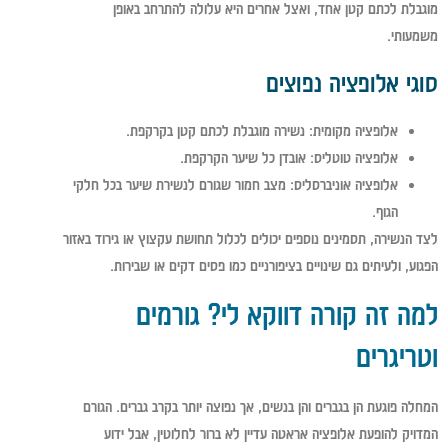
מוגבלת לכתם קטן אחד, ואצל אחרים היא עלולה להתרחב באופן
משמעותי.
סוגי אלופציה נפוצים
אלופציה מקומית:
נשירה מוגבלת לכתם קטן בקרקפת.
אלופציה טוטליס:
אובדן כל שיער הקרקפת.
אלופציה אוניברסליס:
מצב חמור שגורם לנשירת שיער בכל חלקי
הגוף.
לצד הנשירה, תסמינים נוספים יכולים לכלול תחושת עקצוץ או גירוד באזור
הפגוע, ולעיתים גם שינויים בציפורניים כמו פסים דקים או שבירות.
למה זה קורה דווקא לי? גורמים
וטריגרים
המחלה פוגעת הן בגברים והן בנשים, אך נפוצה יותר בקרב גברים. הגורם
המדויק להופעת אלופציה אראטה עדיין לא ברור לחלוטין, אבל ידוע