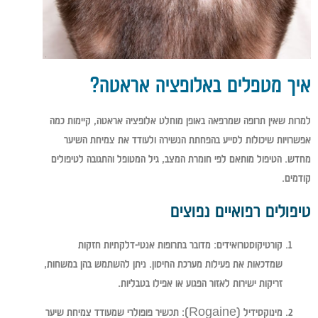
איך מטפלים באלופציה אראטה?
למרות שאין תרופה שמרפאה באופן מוחלט אלופציה אראטה, קיימות כמה
אפשרויות שיכולות לסייע בהפחתת הנשירה ולעודד את צמיחת השיער
מחדש. הטיפול מותאם לפי חומרת המצב, גיל המטופל והתגובה לטיפולים
קודמים.
טיפולים רפואיים נפוצים
קורטיקוסטרואידים:
מדובר בתרופות אנטי-דלקתיות חזקות
שמדכאות את פעילות מערכת החיסון. ניתן להשתמש בהן במשחות,
זריקות ישירות לאזור הפגוע או אפילו בטבליות.
מינוקסידיל (Rogaine):
תכשיר פופולרי שמעודד צמיחת שיער