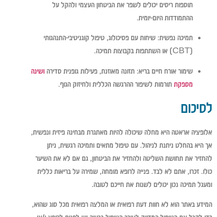
תוספות ריסים יכולים לשפר את הביטחון העצמי ולהקל על
ההתמודדות היום-יומית.
תמיכה נפשית:
שיחות עם פסיכולוג, טיפול קוגניטיבי-התנהגותי
(CBT) או השתתפות בקבוצות תמיכה.
שימור אורח חיים בריא:
תזונה מאוזנת, פעילות גופנית סדירה
ושינה
מספקת
תורמות לשיפור ההרגשה הכללית ולחיזוק הגוף.
לסיכום
אלופציה אראטה היא מחלה שיכולה להיות מאתגרת מבחינה פיזית ונפשית,
אך היא בהחלט ניתנת לניהול. עם טיפול מתאים ותמיכה רגשית, ניתן
להחזיר את תחושת השליטה ולהחזיר את הביטחון, גם אם לא את השיער
כולו. זכרו, אתם לא לבד. פנייה לרופא מומחה, שמירה על בריאות כללית
ומעגל תמיכה נכון יכולים לשנות את חייכם לטובה.
המידע באתר הוא לא חוות דעת רפואית או המלצה רפואית מכל סוג שהוא,