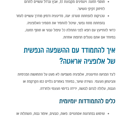
תוספי תזונה:
ויטמינים מקבוצת B, אבץ וברזל עשויים לתרום
לחיזוק זקיקי השיער.
טכניקות להפחתת סטרס:
יוגה, מדיטציה ודמיון מודרך עשויים לעזור
בהפחתת מתח נפשי, שיכול להחמיר את תסמיני האלופציה.
כדאי להתייעץ עם רופא לפני התחלת כל טיפול טבעי או תוסף תזונה,
במיוחד אם אתם נוטלים תרופות אחרות.
איך להתמודד עם ההשפעה הנפשית
של אלופציה אראטה?
לצד הפגיעה החיצונית, אלופציה משפיעה לא מעט על התחושות הפנימיות
והביטחון העצמי. נשירת שיער, במיוחד באזורים גלויים כמו הקרקפת או
הגבות, עלולה לגרום לבושה, ירידה בדימוי העצמי ולחרדה.
כלים להתמודדות יומיומית
שימוש בפתרונות אסתטיים:
פאות, כובעים, איפור גבות, השתלות או