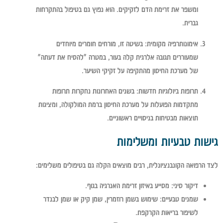
ומשפר את זרימת הדם לזקיקים. הוא נפוץ גם בטיפול בהתקרחות
גברית.
אימונותרפיה מקומית:
בשיטה זו, מורחים חומרים מיוחדים
שמעוררים תגובה אלרגית קלה בעור, במטרה "להסיח את דעתה"
של מערכת החיסון מהתקיפה על זקיקי השיער.
תרופות ביולוגיות חדשות:
בשנים האחרונות נחקרות תרופות
מתקדמות הפועלות על מערכת החיסון ברמת המולקולה, ומציגות
תוצאות מבטיחות בניסויים ראשוניים.
גישות טבעיות ומשלימות
לצד הרפואה הקונבנציונלית, רבים מוצאים הקלה גם בטיפולים משלימים:
דיקור סיני:
מסייע באיזון זרימת האנרגיה בגוף.
שמנים טבעיים:
שימוש בשמן רוזמרין, שמן קיק או שמן לבנדר
לשיפור בריאות הקרקפת.