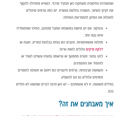
שהמערכת החיסונית משחקת כאן תפקיד מרכזי. כשהיא מתחילה לתקוף
את זקיקי השיער, השערה נחלשת ונושרת. יש כמה גורמים שיכולים
להעלות את הסיכון להתפרצות המחלה:
גנטיקה:
אם יש מישהו במשפחה שסבל מהמצב, הסיכוי שתתמודדו
איתו גבוה יותר.
מחלות אוטואימוניות:
מצבים כמו בעיות בבלוטת התריס, זאבת או
דלקת פרקים
עלולים להוות טריגר.
לחץ נפשי:
סטרס מתמשך או טראומה נפשית עשויים לעורר או
להחמיר את התסמינים.
השפעות סביבתיות:
גורמים חיצוניים כמו זיהום או חשיפה לחומרים
מסוימים עלולים גם הם להשפיע.
במילים פשוטות, זו לא אשמתכם – יש כאן הרבה דברים שפשוט לא תלויים
בכם.
איך מאבחנים את זה?