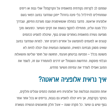
שמתם לב לקרחת נקודתית פתאומית על הקרקפת? אולי גבות או ריסים
שמתחילים להידלדל בלי סיבה ברורה? ייתכן שמדובר במצב רפואי בשם
אלופציה אראטה. מדובר במחלה אוטואימונית שבה מערכת החיסון, שבדרך
כלל מגנה עלינו, מתחילה לתקוף בטעות את זקיקי השיער. כתוצאה מכך
מופיעה נשירה פתאומית באזורים שונים בגוף, שיכולה להופיע ככתמים
קטנים או לפעמים להתפשט על אזורים רחבים יותר. למרות שמדובר במצב
שאינו מסוכן מבחינה רפואית, ההשפעה הנפשית שלו יכולה להיות לא
פשוטה בכלל – הפגיעה בביטחון העצמי, תחושה של חוסר שליטה והשאלות
הבלתי פוסקות. החדשות הטובות? יש דרכים להתמודד עם זה, לשפר את
המצב ואפילו לעודד את צמיחת השיער מחדש.
איך נראית אלופציה אראטה?
אחת התכונות הבולטות של אלופציה היא הופעת כתמים עגולים וחלקים,
בעיקר בקרקפת, אך היא יכולה להופיע גם בגבות, בריסים או בכל אזור אחר
בגוף שיש בו שיער. כל מקרה שונה – אצל חלק מהאנשים הנשירה נשארת