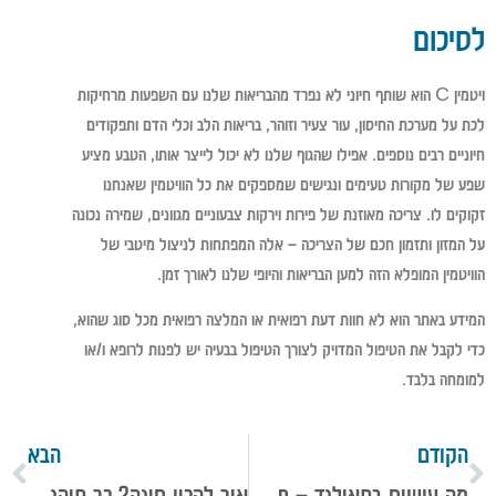
לסיכום
ויטמין C הוא שותף חיוני לא נפרד מהבריאות שלנו עם השפעות מרחיקות
לכת על מערכת החיסון, עור צעיר וזוהר, בריאות הלב וכלי הדם ותפקודים
חיוניים רבים נוספים. אפילו שהגוף שלנו לא יכול לייצר אותו, הטבע מציע
שפע של מקורות טעימים ונגישים שמספקים את כל הוויטמין שאנחנו
זקוקים לו. צריכה מאוזנת של פירות וירקות צבעוניים מגוונים, שמירה נכונה
על המזון ותזמון חכם של הצריכה – אלה המפתחות לניצול מיטבי של
הוויטמין המופלא הזה למען הבריאות והיופי שלנו לאורך זמן.
המידע באתר הוא לא חוות דעת רפואית או המלצה רפואית מכל סוג שהוא,
כדי לקבל את הטיפול המדויק לצורך הטיפול בבעיה יש לפנות לרופא ו/או
למומחה בלבד.
הקודם
הבא
מה עושים בתאילנד – פעילויות ואטרקציות לכל סוג של מטיילים
איך להכין חינה? כך תיהנו מאירוע מושלם