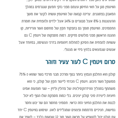
הוויטמין מגן על תאי החיסון עצמם מפני נזקי חמצון שנגרמים במהלך
המאבק בפתוגנים. צריכה קבועה של הוויטמין עשויה לקצר את משך
ההצטננות ב-8% אצל מבוגרים וב-14% אצל ילדים ולהפחית את חומרת
התסמינים. הוויטמין תומך גם בתפקוד תקין של מחסום העור והריריות, קו
ההגנה הראשון מפני פולשים מזיקים. רמות מספקות של ויטמין C גם
עשויות להפחית את הסיכון למחלות זיהומיות בדרכי הנשימה, במיוחד אצל
אנשים שנמצאים בלחץ פיזי או מנטלי.
סרום ויטמין C לעור צעיר וזוהר
קולגן הוא החלבון הנפוץ ביותר בגוף ומרכיב מבני מרכזי בעור שהוא כ-75%
ממשקל העור היבש. ויטמין C הכרחי לייצור תקין של קולגן, כי הוא
משתתף בתהליך ההידרוקסילציה של פרולין וליזין – שני חומצות אמינו
חיוניות ליצירת סיבי קולגן יציבים. בלי כמות מספקת שלו הגוף לא יכול
לבנות את החלבון החיוני הזה כראוי. תסמיני מחסור הם עור יבש וחסר
גמישות, חניכיים מדממות ופצעים שמגלידים לאט. שימוש בוויטמין C יחד
עם קולגן יכול להשפיע על מראה העור תוך 12 שבועות בלבד – לשפר את