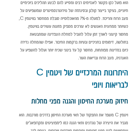
הוא פועל כקו פקטור לאנזימים רבים ומסייע להם לבצע תהליכים ביוכימיים
חיוניים, בעיקר בייצור קולגן ובסינתזה של נוירוטרנסמיטרים שמשפיעים על
מצב הרוח והריכוז. למעלה מ-7% מהאוכלוסייה סובלת ממחסור בוויטמין C,
כשיותר ממחצית האנשים לא צורכים מספיק מזונות עשירים בוויטמין.
מחסור קיצוני לאורך זמן עלול להוביל למחלת הצפדינה שמתבטאת
בחולשה, דימומים בחניכיים ובעיות ברקמות החיבור. אפילו שהמחלה נדירה
כיום במדינות מפותחות, מחסור קל עד בינוני שכיח יותר ועלול להשפיע על
האנרגיה, מצב הרוח ובריאות העור.
היתרונות המרכזיים של ויטמין C
לבריאות ויופי
חיזוק מערכת החיסון והגנה מפני מחלות
ויטמין C משפר את התפקוד של תאי מערכת החיסון בדרכים מורכבות. הוא
מגביר את היצירה של נוגדנים ותאי הגנה כמו לימפוציטים ומקרופאג'ים
שמסייעים להגן מפני זיהומים ותוקפים חיידקים ווירוסים. בנוסף לכך,