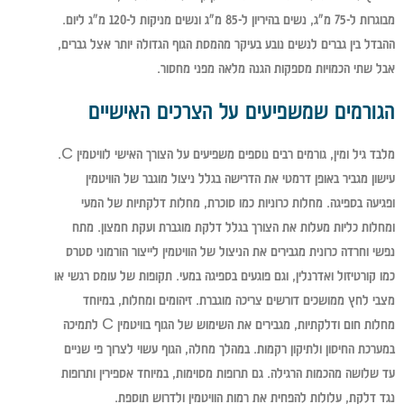
מבוגרות ל-75 מ"ג, נשים בהיריון ל-85 מ"ג ונשים מניקות ל-120 מ"ג ליום.
ההבדל בין גברים לנשים נובע בעיקר מהמסת הגוף הגדולה יותר אצל גברים,
אבל שתי הכמויות מספקות הגנה מלאה מפני מחסור.
הגורמים שמשפיעים על הצרכים האישיים
מלבד גיל ומין, גורמים רבים נוספים משפיעים על הצורך האישי לוויטמין C.
עישון מגביר באופן דרמטי את הדרישה בגלל ניצול מוגבר של הוויטמין
ופגיעה בספיגה. מחלות כרוניות כמו סוכרת, מחלות דלקתיות של המעי
ומחלות כליות מעלות את הצורך בגלל דלקת מוגברת ועקת חמצון. מתח
נפשי וחרדה כרונית מגבירים את הניצול של הוויטמין לייצור הורמוני סטרס
כמו קורטיזול ואדרנלין, וגם פוגעים בספיגה במעי. תקופות של עומס רגשי או
מצבי לחץ ממושכים דורשים צריכה מוגברת. זיהומים ומחלות, במיוחד
מחלות חום ודלקתיות, מגבירים את השימוש של הגוף בוויטמין C לתמיכה
במערכת החיסון ולתיקון רקמות. במהלך מחלה, הגוף עשוי לצרוך פי שניים
עד שלושה מהכמות הרגילה. גם תרופות מסוימות, במיוחד אספירין ותרופות
נגד דלקת, עלולות להפחית את רמות הוויטמין ולדרוש תוספת.