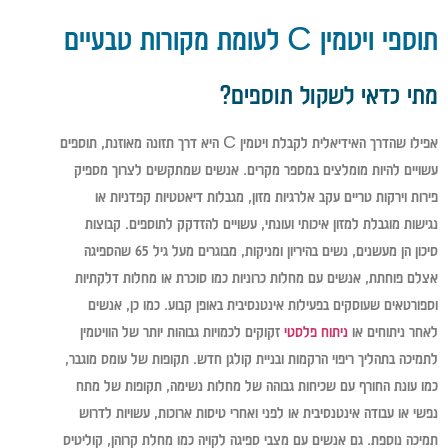
תוספי ויטמין C לעומת מקורות טבעיים
מתי כדאי לשקול תוספים?
אפילו שהדרך האידיאלית לקבלת ויטמין C היא דרך תזונה מאוזנת, תוספים
עשויים להיות מומלצים במספר מקרים. אנשים שמתקשים לצרוך מספיק
פירות וירקות טריים עקב אלרגיות מזון, מגבלות דיאטטיות קפדניות או
נגישות מוגבלת למזון איכותי ועונתי, עשויים להזדקק לתוספים. קבוצות
סיכון הן מעשנים, נשים בהיריון ומניקות, מבוגרים מעל גיל 65 שהספיגה
אצלם פוחתת, אנשים עם מחלות כרוניות כמו סוכרת או מחלות דלקתיות
וספורטאים שעוסקים בפעילות אינטנסיבית באופן קבוע. כמו כן, אנשים
לאחר ניתוחים או
ניתוח פלסטי
זקוקים לכמויות גבוהות יותר של הוויטמין
לתמיכה בתהליך ריפוי הרקמות ובניית קולגן חדש. תקופות של עומס מוגבר,
כמו עונת החורף עם שכיחות גבוהה של מחלות נשימה, תקופות של מתח
נפשי או עבודה אינטנסיבית או לפני ואחרי טיסות ארוכות, עשויות לדרוש
תמיכה נוספת. גם אנשים עם מצבי ספיגה לקויה כמו מחלת קרוהן, קוליטיס