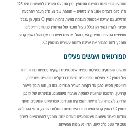
החמצון בגוף ופוגע בספיגת הוויטמין. לכן המלצת הצריכה למעשנים היא 125
מ"ג ליום לגברים ו-110 מ"ג לנשים – תוספת של 35 מ"ג מעבר להמלצה
הרגילה. גם צריכת אלכוהול מוגזמת פוגעת ברמות ויטמין C בגוף, הן בגלל
ספיגה לקויה במעי והן בגלל ניצול מוגבר של הוויטמין לניטרול רדיקלים
חופשיים הנוצרים מפירוק האלכוהול. אנשים שצורכים אלכוהול באופן קבוע
מומלץ להם להגביר את צריכת מזונות עשירים בוויטמין C.
ספורטאים ואנשים פעילים
אנשים שעוסקים בפעילות גופנית אינטנסיבית זקוקים לכמויות גבוהות יותר
של ויטמין C. פעילות ספורטיבית מייצרת רדיקלים חופשיים בשרירים,
והוויטמין מסייע להגן על רקמות השריר מנזקים. כמו כן, הוא תומך בייצור
קרניטין, תרכובת שחיונית להפקת אנרגיה משומנים, ובסינתזה של קולגן
הדרוש לשמירה על בריאות המפרקים והגידים. ספורטאים שנוטלים תוסף
ויטמין C באופן קבוע חווים פחות הצטננויות ומחלות נשימה, וזמני ההחלמה
שלהם לאחר אימונים אינטנסיביים קצרים יותר. מומלץ לספורטאים לצרוך
200 עד 500 מ"ג ליום, תלוי בעצימות הפעילות.