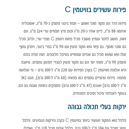
פירות עשירים בוויטמין C
פירות הדר הם מקור מוכר ואהוב – תפוז בינוני מספק כ-70 מ"ג, אשכולית
אדומה 88 מ"ג, ליים אחד כ-20 מ"ג וכוס מיץ תפוזים טרי 124 מ"ג. עם
זאת, חשוב לזכור שמיץ מעובד מכיל פחות ויטמין C מפרי טרי, ולרוב מכיל
גם סוכר מוסף. גם קיווי הוא מקור מצוין עם 90 מ"ג בפרי בינוני, ויתרון נוסף
שלו הוא שהוא מכיל גם אנזים שמסייע בעיכול חלבונים. תות שדה בכוס
מספק 90 מ"ג, ותותי יער הם גם מקור מצוין לנוגדי חמצון נוספים. גויאבה
היא אלופת הוויטמין C בקרב הפירות עם 228 מ"ג ל-100 גרם – פי שלושה
מתפוז. פירות טרופיים נוספים כמו פפאיה (60 מ"ג ל-100 גרם), מנגו (36
מ"ג ל-100 גרם) ואננס (47 מ"ג ל-100 גרם) מספקים כמויות טובות גם הם,
בנוסף לאנזימי עיכול וסיבים תזונתיים.
ירקות בעלי תכולה גבוהה
פלפל הוא המקור העשיר ביותר בוויטמין C בקרב הירקות הנפוצים. פלפל
צהוב מוביל עם 184 מ"ג ל-100 גרם, פלפל אדום מכיל 128 מ"ג, ואפילו