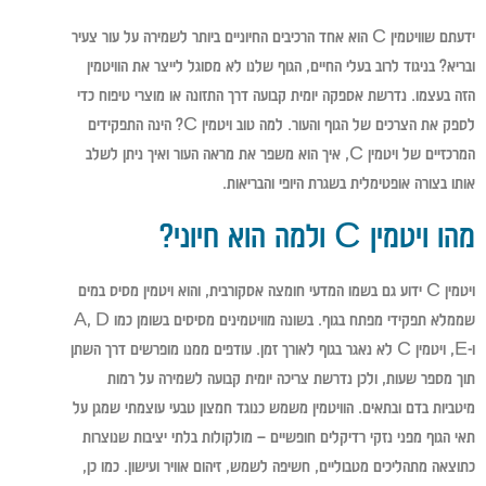
ידעתם שוויטמין C הוא אחד הרכיבים החיוניים ביותר לשמירה על עור צעיר
ובריא? בניגוד לרוב בעלי החיים, הגוף שלנו לא מסוגל לייצר את הוויטמין
הזה בעצמו. נדרשת אספקה יומית קבועה דרך התזונה או מוצרי טיפוח כדי
לספק את הצרכים של הגוף והעור. למה טוב ויטמין C? הינה התפקידים
המרכזיים של ויטמין C, איך הוא משפר את מראה העור ואיך ניתן לשלב
אותו בצורה אופטימלית בשגרת היופי והבריאות.
מהו ויטמין C ולמה הוא חיוני?
ויטמין C ידוע גם בשמו המדעי חומצה אסקורבית, והוא ויטמין מסיס במים
שממלא תפקידי מפתח בגוף. בשונה מוויטמינים מסיסים בשומן כמו A, D
ו-E, ויטמין C לא נאגר בגוף לאורך זמן. עודפים ממנו מופרשים דרך השתן
תוך מספר שעות, ולכן נדרשת צריכה יומית קבועה לשמירה על רמות
מיטביות בדם ובתאים. הוויטמין משמש כנוגד חמצון טבעי עוצמתי שמגן על
תאי הגוף מפני נזקי רדיקלים חופשיים – מולקולות בלתי יציבות שנוצרות
כתוצאה מתהליכים מטבוליים, חשיפה לשמש, זיהום אוויר ועישון. כמו כן,