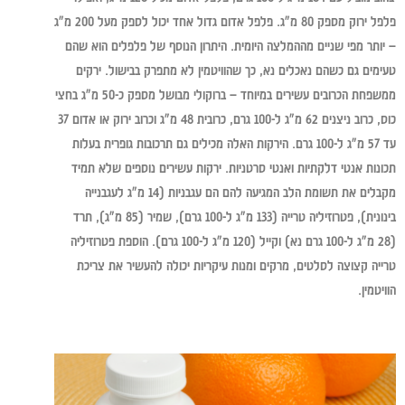
פלפל ירוק מספק 80 מ"ג. פלפל אדום גדול אחד יכול לספק מעל 200 מ"ג
– יותר מפי שניים מההמלצה היומית. היתרון הנוסף של פלפלים הוא שהם
טעימים גם כשהם נאכלים נא, כך שהוויטמין לא מתפרק בבישול. ירקים
ממשפחת הכרובים עשירים במיוחד – ברוקולי מבושל מספק כ-50 מ"ג בחצי
כוס, כרוב ניצנים 62 מ"ג ל-100 גרם, כרובית 48 מ"ג וכרוב ירוק או אדום 37
עד 57 מ"ג ל-100 גרם. הירקות האלה מכילים גם תרכובות גופרית בעלות
תכונות אנטי דלקתיות ואנטי סרטניות. ירקות עשירים נוספים שלא תמיד
מקבלים את תשומת הלב המגיעה להם הם עגבניות (14 מ"ג לעגבנייה
בינונית), פטרוזיליה טרייה (133 מ"ג ל-100 גרם), שמיר (85 מ"ג), תרד
(28 מ"ג ל-100 גרם נא) וקייל (120 מ"ג ל-100 גרם). הוספת פטרוזיליה
טרייה קצוצה לסלטים, מרקים ומנות עיקריות יכולה להעשיר את צריכת
הוויטמין.