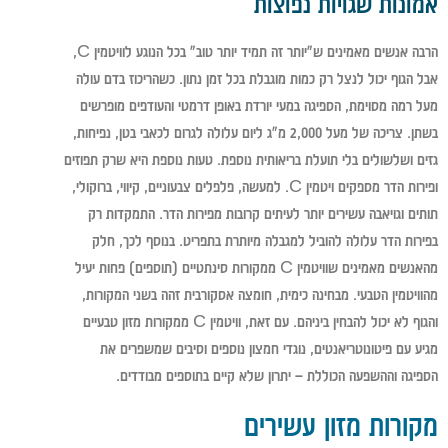
אמונות שגויות נפוצות
הרבה אנשים מאמינים ש"יותר זה תמיד יותר טוב" בכל הנוגע לוויטמין C,
אבל הגוף יכול לנצל רק כמות מוגבלת בכל זמן נתון. כשהריכוז בדם עולה
מעל רמה מסוימת, הספיגה במעי יורדת באופן דרמטי והעודפים מופרשים
בשתן. צריכה של מעל 2,000 מ"ג ליום עלולה לגרום לכאבי בטן, נפיחות,
גזים ושלשולים בלי תועלת בריאותית נוספת. טעות נוספת היא שרק תפוזים
ופירות הדר מספקים ויטמין C. למעשה, פלפלים צבעוניים, קיווי, ברוקולי,
תותים וגויאבה עשירים יותר לעיתים קרובות מפירות הדר. התמקדות רק
בפירות הדר עלולה להוביל למגבלה מיותרת בתפריט. בנוסף לכך, חלק
מהאנשים מאמינים שוויטמין C ממקורות סינתטיים (תוספים) פחות יעיל
מהוויטמין הטבעי. מבחינה כימית, חומצה אסקורבית זהה בשני המקורות,
והגוף לא יכול להבחין ביניהם. עם זאת, וויטמין C ממקורות מזון טבעיים
מגיע עם פיטונוטריאנטים, נוגדי חמצון נוספים וסיבים שמשפרים את
הספיגה וההשפעה הכוללת – יתרון שלא קיים בתוספים מבודדים.
מקורות מזון עשירים