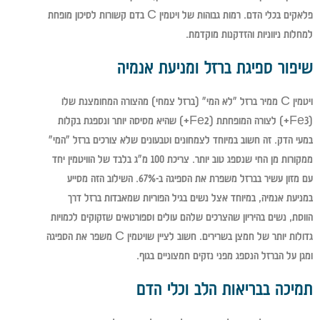
פלאקים בכלי הדם. רמות גבוהות של ויטמין C בדם קשורות לסיכון מופחת
למחלות ניווניות והזדקנות מוקדמת.
שיפור ספיגת ברזל ומניעת אנמיה
ויטמין C ממיר ברזל "לא המי" (ברזל צמחי) מהצורה המחומצנת שלו
(Fe3+) לצורה המופחתת (Fe2+) שהיא מסיסה יותר ונספגת בקלות
במעי הדק. זה חשוב במיוחד לצמחונים וטבעונים שלא צורכים ברזל "המי"
ממקורות מן החי שנספג טוב יותר. צריכת 100 מ"ג בלבד של הוויטמין יחד
עם מזון עשיר בברזל משפרת את הספיגה ב-67%. השילוב הזה מסייע
במניעת אנמיה, במיוחד אצל נשים בגיל הפוריות שמאבדות ברזל דרך
הווסת, נשים בהיריון שהצרכים שלהם עולים וספורטאים שזקוקים לכמויות
גדולות יותר של חמצן בשרירים. חשוב לציין שויטמין C משפר את הספיגה
ומגן על הברזל הנספג מפני נזקים חמצוניים בגוף.
תמיכה בבריאות הלב וכלי הדם