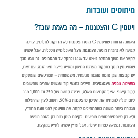
מיתוסים ועובדות
ויטמין C והצטננות – מה באמת עובד?
האמונה הרווחת שוויטמין C מונע הצטננות לא מדויקת לחלוטין. צריכה
קבועה לא בהכרח מונעת הצטננות אצל האוכלוסייה הכללית, אבל עשויה
לקצר את משך המחלה ב-8% עד 14% ולהקל על התסמינים. זה נובע מכך
שהוויטמין תומך בתפקוד מערכת החיסון ומסייע בייצור תאי הגנה. עם זאת,
יש קבוצות שכן נהנות מהגנה מניעתית משמעותית – ספורטאים שעוסקים
בפעילות גופנית
אינטנסיבית, חיילים בתנאי קור ואנשים אחרים שחשופים
לקור קיצוני. אצל הקבוצות האלה, צריכה קבועה של 250 עד 1,000 מ"ג
ליום יכולה להפחית את הסיכון להצטננות ב-50%. חשוב לציין שהיעילות
הגבוהה ביותר מושגת כשמתחילים לקחת את הוויטמין לפני עונת החורף,
ולא רק כשהסימפטומים מופיעים. לקיחת מינון גבוה רק לאחר הופעת
הצטננות נמצאה כפחות יעילה, אבל עדיין עשויה לסייע במקצת.