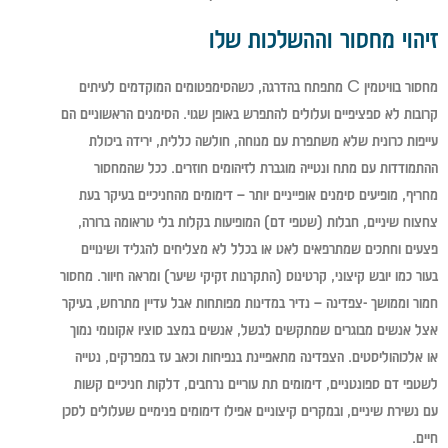
זיהוי מחסור וההשלכות שלו
מחסור בוויטמין C מתפתח בהדרגה, כשהסימפטומים המוקדמים לעיתים
קרובות לא ספציפיים ועלולים להתפרש באופן שגוי. הסימנים הראשוניים הם
עייפות כרונית שלא משתפרת עם מנוחה, חולשה כללית, ירידה ביכולת
ההתמודדות עם מתח ונטייה מוגברת לזיהומים חוזרים. ככל שהמחסור
מחריף, מופיעים סימנים אופייניים יותר – דימומים מהחניכיים בעיקר בעת
צחצוח שיניים, חבלות (שטפי דם) המופיעות בקלות בלי טראומה ברורה,
פצעים וחתכים שמתרפאים לאט או בכלל לא מצליחים להגליד ושינויים
בעור כמו יובש קיצוני, קרטינוס (התקרנות זקיקי שיער) ומראה חיוור. מחסור
חמור וממושך -צפדינה – נדיר במדינות מפותחות אבל עדיין מתרחש, בעיקר
אצל אנשים מבוגרים שמתקשים לבשל, אנשים במצב סוציו אקונומי נמוך
או אלכוהוליסטים. הצפדינה מתאפיינת בנפיחות וכאב עז במפרקים, נטייה
לשטפי דם ספונטניים, דימומים תת עוריים נרחבים, דלקות חניכיים קשות
עם נשירת שיניים, ובמקרים קיצוניים אפילו דימומים פנימיים שעלולים לסכן
חיים.