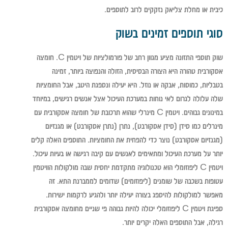
כיבית או מחלת צליאק נזקקים לרוב לתוספים.
סוגי תוספים זמינים בשוק
שוק תוספי התזונה מציע מגוון רחב של פורמולציות של ויטמין C. חומצה
אסקורבית טהורה היא הצורה הבסיסית, הזולה והנפוצה ביותר, זמינה
בטבליות, כמוסות, אבקה או נוזל. היא יעילה ונספגת היטב, אבל החומציות
שלה עלולה לגרום לאי נוחות במערכת העיכול אצל אנשים רגישים, במיוחד
במינונים גבוהים. ויטמין C מינרלי שהוא תרכובת של חומצה אסקורבית עם
מינרלים כמו סידן (סידן אסקורבט), נתרן (נתרן אסקורבט) או מגנזיום
(מגנזיום אסקורבט) נוצר כדי להפחית את החומציות. התוספים האלה קלים
יותר על מערכת העיכול ומתאימים לאנשים עם קיבה רגישה או בעיות עיכול.
ויטמין C ליפוזומלי הוא טכנולוגיה מתקדמת יחסית שבה מולקולות הוויטמין
עטופות בשכבה של שומנים (ליפוזומים) שדומים לממברנת התא. זה
מאפשר למולקולות להיספג בצורה יעילה יותר ולהגיע לרקמות ישירות.
ספיגת ויטמין C ליפוזומלי יכולה להיות גבוהה פי שניים מחומצה אסקורבית
רגילה, אבל התוספים האלה יקרים יותר.