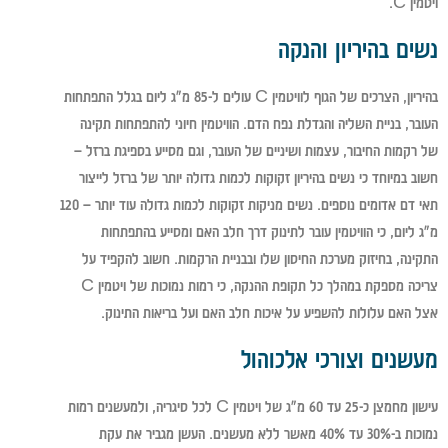
ויטמין C.
נשים בהיריון והנקה
בהיריון, הצרכים של הגוף לוויטמין C עולים ל-85 מ"ג ליום בגלל התפתחות
העובר, בניית השליה והגדלת נפח הדם. הוויטמין חיוני להתפתחות תקינה
של רקמות החיבור, עצמות ושיניים של העובר, וגם מסייע בספיגת ברזל –
חשוב במיוחד כי נשים בהיריון זקוקות לכמות גדולה יותר של ברזל לייצור
תאי דם אדומים נוספים. נשים מניקות זקוקות לכמות גדולה עוד יותר – 120
מ"ג ליום, כי הוויטמין עובר לתינוק דרך חלב האם ומסייע בהתפתחות
התקינה, בחיזוק מערכת החיסון שלו ובבניית הרקמות. חשוב להקפיד על
צריכה מספקת במהלך כל תקופת ההנקה, כי רמות נמוכות של ויטמין C
אצל האם עלולות להשפיע על איכות חלב האם ועל בריאות התינוק.
מעשנים וצורכי אלכוהול
עישון מחמצן כ-25 עד 60 מ"ג של ויטמין C לכל סיגריה, ולמעשנים רמות
נמוכות ב-30% עד 40% מאשר ללא מעשנים. העשן מגביר את עקת