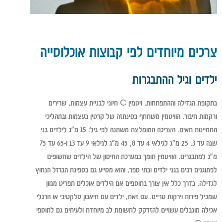
צרכים מיוחדים לפי קבוצות אוכלוסייה
ילדים וגיל ההתבגרות
בתקופת הגדילה וההתפתחות, ויטמין C חיוני לבניית עצמות, שרירים
ורקמות חיבור. הוויטמין משתתף בסינתזה של קרטין בעצמות ובתהליכי
התמיינות תאים. הצריכה המומלצת משתנה לפי גיל: 15 מ"ג לילדים בני
שנה עד 3, 25 מ"ג לגילאי 4 עד 8, 45 מ"ג לגילאי 9 עד 13 ו-65 עד 75
מ"ג למתבגרים. הוויטמין תומך במערכת החיסון של הילדים שחשופים
לפתוגנים רבים בגני ילדים ובתי ספר, והוא מסייע גם בספיגת הברזל הנחוץ
לגדילה. בדרך כלל אין צורך בתוספים אם הילדים אוכלים תפריט מגוון
שמכיל פירות וירקות טריים. עם זאת, ילדים עם תיאבון סלקטיבי או הרגלי
אכילה מוגבלים עשויים להזדקק לתשומת לב מיוחדת ולעיתים גם לתוספי