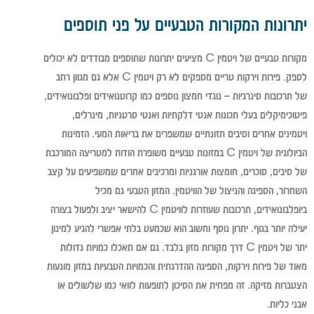
יתרונות המקורות הטבעיים על פני תוספים
מקורות טבעיים של ויטמין C מציעים יתרונות שתוספים מבודדים לא יכולים
לספק. פירות וירקות טריים מספקים לא רק ויטמין C אלא גם מגוון רחב
של תרכובות סינרגיות – נוגדי חמצון נוספים כמו קרוטנואידים ופלבונואידים,
פיטוכימיקלים בעלי תכונות אנטי דלקתיות ואנטי סרטניות, מינרלים,
ויטמינים אחרים וסיבים תזונתיים שמשפרים את בריאות המעי. הזמינות
הביולוגית של ויטמין C במזונות טבעיים משופרת הודות למטריצה המורכבת
של סיבים, סוכרים, חומצות אורגניות ומרכיבים אחרים שמשפיעים על קצב
השחרור, הספיגה והניצול של הוויטמין. המזון הטבעי גם מכיל
ביופלבונואידים, תרכובות שעוזרות לוויטמין C להישאר יציב ולפעול בצורה
יעילה יותר בגוף. יתרון נוסף וחשוב הוא שכמעט בלתי אפשרי להגיע למינון
יתר של ויטמין C דרך מקורות מזון בלבד. גם אם תאכלו כמויות גדולות
מאוד של פירות וירקות, הספיגה ההדרגתית והכמויות הטבעיות במזון מונעות
הצטברות מזיקה. זה מפחית את הסיכון לתופעות לוואי כמו שלשולים או
אבני כליות.