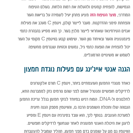
הגמישות, להפחית קמטים ולהעלות את רמות הלחות. בעולם הטיפוח
המודרני,
מוצר הטיפוח הזה
מציע פתרון יעיל לשמירה על בריאות העור
והפחתת סימני ההזדקנות. מעבר לייצור קולגן, ויטמין C מעכב את פעילות
אנזים הטירוזינאז שאחראי לייצור מלנין בעור. כך הוא מסייע בהבהרת כתמי
פיגמנטציה והעור ובאיחוד גוון העור. שימוש קבוע בוויטמין C מקומי על העור
יכול להפחית את הופעת כתמי גיל, נמשים וכהויות שנגרמים מחשיפה
לשמש או משינויים הורמונליים.
הגנה אנטי אייג'ינג עם פעילות נוגדת חמצון
כאחד מנוגדי החמצון העוצמתיים ביותר, ויטמין C תורם אלקטרונים
לרדיקלים חופשיים ומנטרל אותם לפני שהם גורמים נזק לממברנות התא,
לחלבונים ול-DNA. המוח רגיש במיוחד לנזקי חמצון בגלל צריכת החמצן
הגבוהה שלו ותכולת השומנים הרבה בו, והוויטמין מספק הגנה חיונית
למערכת העצבים. בנוסף לכך, הוא עובד בסינרגיה עם ויטמין E ומסייע
לרענן את היכולת האנטי חמצונית לאחר שנחשף לרדיקלים חופשיים.
הוויטמין גם מגן על שומנים בדם מפני חמצון, תהליך שמוביל להצטברות