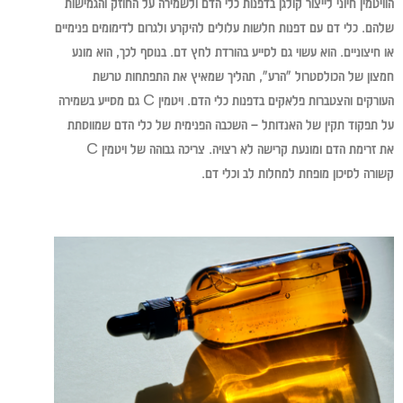
הוויטמין חיוני לייצור קולגן בדפנות כלי הדם ולשמירה על החוזק והגמישות
שלהם. כלי דם עם דפנות חלשות עלולים להיקרע ולגרום לדימומים פנימיים
או חיצוניים. הוא עשוי גם לסייע בהורדת לחץ דם. בנוסף לכך, הוא מונע
חמצון של הכולסטרול "הרע", תהליך שמאיץ את התפתחות טרשת
העורקים והצטברות פלאקים בדפנות כלי הדם. ויטמין C גם מסייע בשמירה
על תפקוד תקין של האנדותל – השכבה הפנימית של כלי הדם שמווסתת
את זרימת הדם ומונעת קרישה לא רצויה. צריכה גבוהה של ויטמין C
קשורה לסיכון מופחת למחלות לב וכלי דם.