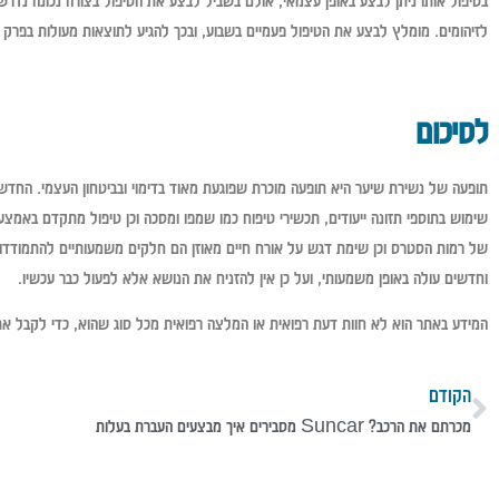
בטיפול אותו ניתן לבצע באופן עצמאי, אולם בשביל לבצע את הטיפול בצורה נכונה נ
לזיהומים. מומלץ לבצע את הטיפול פעמיים בשבוע, ובכך להגיע לתוצאות מעולות בפרק 
לסיכום
תופעה של נשירת שיער היא תופעה מוכרת שפוגעת מאוד בדימוי ובביטחון העצמי. החדשות
שימוש בתוספי תזונה ייעודים, תכשירי טיפוח כמו שמפו ומסכה וכן טיפול מתקדם באמצעו
של רמות הסטרס וכן שימת דגש על אורח חיים מאוזן הם חלקים משמעותיים להתמודדות 
וחדשים עולה באופן משמעותי, ועל כן אין להזניח את הנושא אלא לפעול כבר עכשיו.
המידע באתר הוא לא חוות דעת רפואית או המלצה רפואית מכל סוג שהוא, כדי לקבל את 
הקודם
מכרתם את הרכב? Suncar מסבירים איך מבצעים העברת בעלות