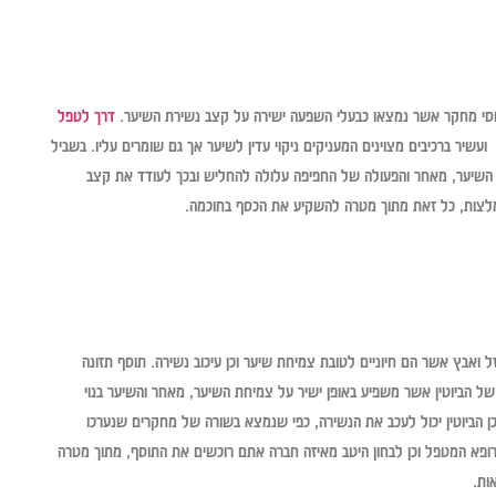
וססי מחקר אשר נמצאו כבעלי השפעה ישירה על קצב נשירת השיער.
דרך לטפל
שיר ברכיבים מצוינים המעניקים ניקוי עדין לשיער אך גם שומרים עליו. בשביל
השיער, מאחר והפעולה של החפיפה עלולה להחליש ובכך לעודד את קצב
המלצות, כל זאת מתוך מטרה להשקיע את הכסף בחוכמה.
 ואבץ אשר הם חיוניים לטובת צמיחת שיער וכן עיכוב נשירה. תוסף תזונה
 של הביוטין אשר משפיע באופן ישיר על צמיחת השיער, מאחר והשיער בנוי
כן הביוטין יכול לעכב את הנשירה, כפי שנמצא בשורה של מחקרים שנערכו
ופא המטפל וכן לבחון היטב מאיזה חברה אתם רוכשים את התוסף, מתוך מטרה
ות.