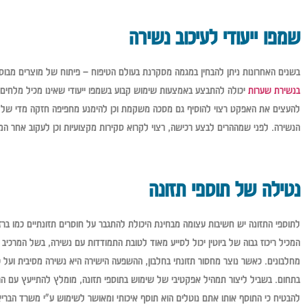
שמפו ייעודי לעיכוב נשירה
בשנים האחרונות ניתן להבחין במגמה מסקרנת בעולם הטיפוח – פיתוח של מוצרים מב
בנשירת שערות
יכולה להתבצע באמצעות שימוש קבוע בשמפו ייעודי שאינו מכיל מלחים וע
להעצים את האפקט רצוי להוסיף גם מסכה משקמת וכן להימנע מחפיפה חזקה מדי של 
הנשירה. לפני שמההרים לבצע רכישה, רצוי לקרוא סקירות מקצועיות וכן לעקוב אחר 
נטילה של תוספי תזונה
לתוספי התזונה יש חשיבות עצומה מבחינת היכולת להתגבר על חוסרים תזונתיים כמו ברזל
המכיל ריכוז גבוה של ביוטין יכול לסייע מאוד לטובת התמודדות עם נשירה, בשל המרכיב
מחלבונים. כאשר נוצר מחסור תזונתי בחלבון, ההשפעה הישירה היא נשירה מסיבית ועל 
בתחום. בשביל ליצור תמהיל אפקטיבי של שימוש בתוספי תזונה, מומלץ להתייעץ עם הר
להבטיח כי התוסף אותו אתם נוטלים הוא תוסף איכותי ומאושר לשימוש ע"י משרד הבריא