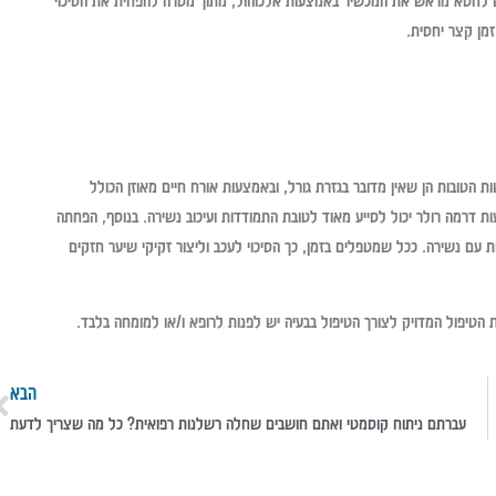
דרש לחטא מראש את המכשיר באמצעות אלכוהול, מתוך מטרה להפחית את הסיכוי
זמן קצר יחסית.
 הטובות הן שאין מדובר בגזרת גורל, ובאמצעות אורח חיים מאוזן הכולל
ת דרמה רולר יכול לסייע מאוד לטובת התמודדות ועיכוב נשירה. בנוסף, הפחתה
עם נשירה. ככל שמטפלים בזמן, כך הסיכוי לעכב וליצור זקיקי שיער חזקים
הטיפול המדויק לצורך הטיפול בבעיה יש לפנות לרופא ו/או למומחה בלבד.
הבא
עברתם ניתוח קוסמטי ואתם חושבים שחלה רשלנות רפואית? כל מה שצריך לדעת