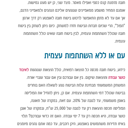
חובה מזמנת קנס כספי ואפילו מאסר. מצד שני, כן יש מעט גמישות.
אומנם המחיר מושפע ממאפיינים שנוגעים אליכם הנהגים ולמאפייני הדגם,
אך אם עד לא מזמן התאפשר לרכוש ביטוח חובה לאופנוע רק דרך ארגון
"הפול", הרי שכיום חברות הביטוח חזרו למשחק. כיום ניתן לשחק בין ביטוח
חובה שכולל השתתפות עצמית, לבין ביטוח חובה שאינו כולל השתתפות
עצמית.
עם או ללא השתתפות עצמית
כידוע, ביטוח חובה מכסה כל הוצאה רפואית, כולל הוצאות שנוגעות
לאיבוד
כושר עבודה
והוצאות שיקום. בין אם עבורכם ובין אם עבור עוברי אורח.
המשחק המשמעותי מבחינת עלות הביטוח נוגע לשאלה האם בוחרים
בביטוח שכולל דמי השתתפות עצמית. אם כן, ניתן להוזיל את הפוליסה
באופן משמעותי, עד לגובה של 20%. עם זאת, במקרה של תאונה,
הפוליסה תכסה הוצאות רק עד לגובה של 25,000 ש"ח, ובמקרה של אובן
כושר עבודה, היא תכסה רק עד 7 ימי עבודה. האם זה כדאי עבורכם? תלוי
באיזו תדירות משתמשים באופנוע, היכן רוכבים, עד כמה אתם נהגים מיומנים