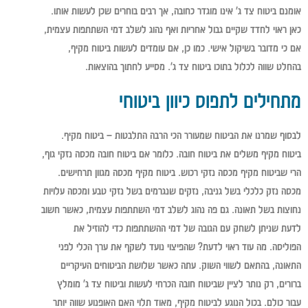
אומנם ביטוח צד ג' אינו מוגדר כחובה, אך רבים בוחרים שכן לעשות אותו.
כאן ראוי לחדד שקיים גבול אחריות ואף נהוג לשלב דמי השתתפות עצמית,
אם כי מדובר בשיקול אישי. כמו כן, אם עומדים לעשות ביטוח מקיף,
בהחלט שווה לכלול בתוכו ביטוח צד ג'. מסייע לחתוך בהוצאות.
מתחילים לתפוס כיוון ביטוחי
לבסוף שמרנו את הביטוח שמעורר הכי הרבה התלבטות – ביטוח מקיף.
ביטוח מקיף משלים את ביטוח חובה. כלומר אם ביטוח חובה מכסה נזקי גוף,
הרי שביטוח מקיף מכסה נזקי רכוש. ביטוח מקיף מכסה מגוון תרחישים.
מכסה נזק כלכלי בשל גניבה, נזקים שנגרמים בשל נזקי טבע ומכסה עלויות
נחוצות בשל תאונה. גם פה נהוג לשלב דמי השתתפות עצמית, כאשר חשוב
לדעת שניתן לשחק עם הגובה של דמי ההשתתפות כדי להוזיל את
הפוליסה. מה עוד ראוי לדעת? שהפיצוי נועד לשקף את ערך הכלי לפני
התאונה, בהתאם לשווי השוק. עתה כאשר שלושת הביטוחים העיקריים
ברורים, רק נותר לציין שביטוח חובה הכרחי לעשות וביטוח צד ג' מומלץ
עבור כולם. בכול הנוגע לביטוח מקיף, מאוד תלוי האם האופנוע שווה יותר