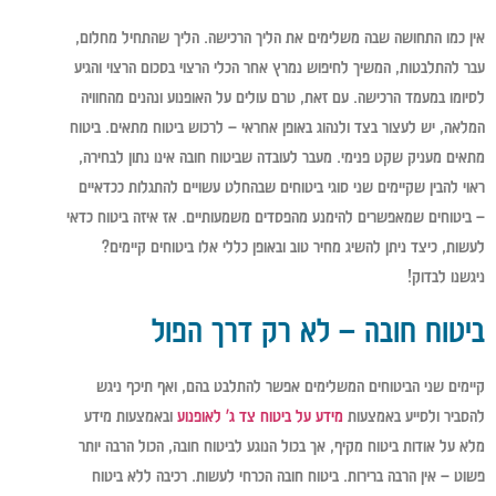
אין כמו התחושה שבה משלימים את הליך הרכישה. הליך שהתחיל מחלום,
עבר להתלבטות, המשיך לחיפוש נמרץ אחר הכלי הרצוי בסכום הרצוי והגיע
לסיומו במעמד הרכישה. עם זאת, טרם עולים על האופנוע ונהנים מהחוויה
המלאה, יש לעצור בצד ולנהוג באופן אחראי – לרכוש ביטוח מתאים. ביטוח
מתאים מעניק שקט פנימי. מעבר לעובדה שביטוח חובה אינו נתון לבחירה,
ראוי להבין שקיימים שני סוגי ביטוחים שבהחלט עשויים להתגלות ככדאיים
– ביטוחים שמאפשרים להימנע מהפסדים משמעותיים. אז איזה ביטוח כדאי
לעשות, כיצד ניתן להשיג מחיר טוב ובאופן כללי אלו ביטוחים קיימים?
ניגשנו לבדוק!
ביטוח חובה – לא רק דרך הפול
קיימים שני הביטוחים המשלימים אפשר להתלבט בהם, ואף תיכף ניגש
להסביר ולסייע באמצעות
מידע על ביטוח צד ג' לאופנוע
ובאמצעות מידע
מלא על אודות ביטוח מקיף, אך בכול הנוגע לביטוח חובה, הכול הרבה יותר
פשוט – אין הרבה ברירות. ביטוח חובה הכרחי לעשות. רכיבה ללא ביטוח