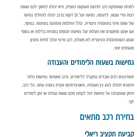
למרות שאחזקת רכב דורשת השקעה כספית, היא יכולה לחסוך לכם שעות
רבות מדי שבוע. לדוגמה, נסיעה של 15 דקות ברכב יכולה להחליף נסיעה
של שעה וחצי בתחבורה ציבורית, כולל החלפות והמתנה בתחנות. בנוסף,
אם אתם מחשבים את העלות של נסיעות תכופות במוניות בלילות או בסופי
שבוע כשהתחבורה הציבורית לא פועלת, רכב פרטי עלול להיות פתרון
משתלם יותר.
גמישות בשעות הלימודים והעבודה
סטודנטים רבים עובדים במקביל ללימודים, ורכב מאפשר גמישות בלוח
הזמנים ויכולת לנוע בין העבודה, האוניברסיטה והבית בצורה נוחה. בלי רכב,
הזמן שמתבזבז על נסיעות יכול לקחת מכם שעות עבודה או זמן לימודים
יקר.
בחירת רכב מתאים
קביעת תקציב ריאלי