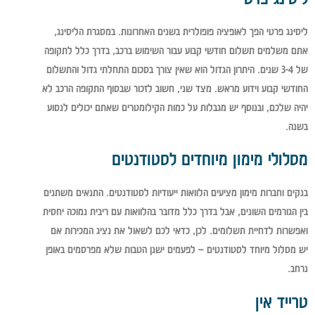
ליסינג פרטי הפך לאופציה פופולרית בשנים האחרונות. במסגרת הליסינג,
אתם משלמים תשלום חודשי קבוע עבור השימוש ברכב, בדרך כלל לתקופה
של 3-4 שנים. היתרון הגדול הוא שאין צורך בסכום התחלתי גדול והתשלום
החודשי קבוע וידוע מראש. מצד שני, חשוב לזכור שבסוף התקופה הרכב לא
יהיה שלכם, ובנוסף יש מגבלות על כמות הקילומטרים שאתם יכולים לנסוע
בשנה.
מסלולי מימון מיוחדים לסטודנטים
בנקים וחברות מימון מציעים הלוואות ייעודיות לסטודנטים. התנאים משתנים
בין הגורמים השונים, אבל בדרך כלל מדובר בהלוואות עם ריבית נמוכה יחסית
ואפשרות לדחיית תשלומים. לכן, כדאי לכם לשאול את נציג המכירות אם
יש מסלול מיוחד לסטודנטים – לפעמים ישנן הטבות שלא מפרסמים באופן
נרחב.
טרייד אין