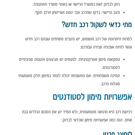
ניתן לבדוק זאת במשרד הרישוי או באתר משרד התחבורה.
מצב הרישוי
: בדקו שהרכב עבר טסט ושרישיון הרכב תקף.
מתי כדאי לשקול רכב חדש?
למרות היתרונות של רכב משומש, יש מצבים מסוימים שבהם רכב חדש
עשוי להיות אופציה סבירה עבורכם:
עסקאות מימון אטרקטיביות
: לפעמים יש מבצעים והטבות ספציפיים
לסטודנטים.
תמיכה משפחתית
: אם המשפחה יכולה לעזור במימון חלק משמעותי
מעלות הרכב.
אפשרויות מימון לסטודנטים
רכישת רכב היא הוצאה משמעותית, ולא תמיד יש את הסכום הנדרש בבת
אחת. הנה כמה אפשרויות מימון שכדאי לבדוק:
ליסינג פרטי