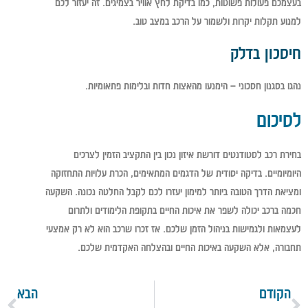
בעצמכם פעולות פשוטות, כמו בדיקת לחץ אוויר בצמיגים. זה יעזור לכם
למנוע תקלות יקרות ולשמור על הרכב במצב טוב.
חיסכון בדלק
נהגו בסגנון חסכוני – הימנעו מהאצות חדות ובלימות פתאומיות.
לסיכום
בחירת רכב לסטודנטים דורשת איזון נכון בין התקציב הזמין לצרכים
היומיומיים. בדיקה יסודית של הדגמים המתאימים, הכרת עלויות התחזוקה
ומציאת הדרך הטובה ביותר למימון יעזרו לכם לקבל החלטה נכונה. השקעה
חכמה ברכב יכולה לשפר את איכות החיים בתקופת הלימודים ולתרום
לעצמאות ולגמישות בניהול הזמן שלכם. אז זכרו שרכב הוא לא רק אמצעי
תחבורה, אלא השקעה באיכות החיים ובהצלחה האקדמית שלכם.
הקודם
הבא