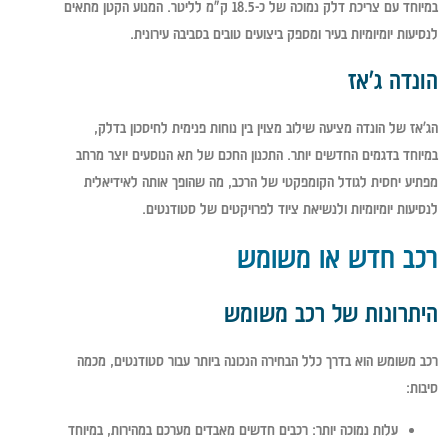
במיוחד עם צריכת דלק נמוכה של כ-18.5 ק"מ לליטר. המנוע הקטן מתאים
לנסיעות יומיומיות בעיר ומספק ביצועים טובים בסביבה עירונית.
הונדה ג'אז
הג'אז של הונדה מציעה שילוב מצוין בין נוחות פנימית לחיסכון בדלק,
במיוחד בדגמים החדשים יותר. התכנון החכם של תא הנוסעים יוצר מרחב
מפתיע יחסית לגודל הקומפקטי של הרכב, מה שהופך אותה לאידיאלית
לנסיעות יומיומיות ולנשיאת ציוד לפרויקטים של סטודנטים.
רכב חדש או משומש
היתרונות של רכב משומש
רכב משומש הוא בדרך כלל הבחירה הנכונה ביותר עבור סטודנטים, מכמה
סיבות:
עלות נמוכה יותר
: רכבים חדשים מאבדים מערכם במהירות, במיוחד