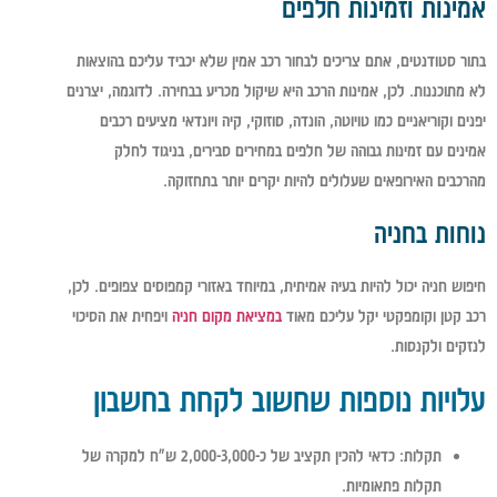
אמינות וזמינות חלפים
בתור סטודנטים, אתם צריכים לבחור רכב אמין שלא יכביד עליכם בהוצאות
לא מתוכננות. לכן, אמינות הרכב היא שיקול מכריע בבחירה. לדוגמה, יצרנים
יפנים וקוריאניים כמו טויוטה, הונדה, סוזוקי, קיה ויונדאי מציעים רכבים
אמינים עם זמינות גבוהה של חלפים במחירים סבירים, בניגוד לחלק
מהרכבים האירופאים שעלולים להיות יקרים יותר בתחזוקה.
נוחות בחניה
חיפוש חניה יכול להיות בעיה אמיתית, במיוחד באזורי קמפוסים צפופים. לכן,
רכב קטן וקומפקטי יקל עליכם מאוד
במציאת מקום חניה
ויפחית את הסיכוי
לנזקים ולקנסות.
עלויות נוספות שחשוב לקחת בחשבון
תקלות
: כדאי להכין תקציב של כ-2,000-3,000 ש"ח למקרה של
תקלות פתאומיות.