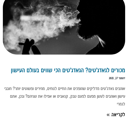
מכורים לגאדג'טים? הגאדג'טים הכי שווים בעולם העישון
דצמבר 17, 2021
אוהבים גאדג'טים מדליקים שהופכים את החיים לנוחים, מהירים ופשוטים יותר? חובבי
עישון ואוהבים לעשן מפעם לפעם טבק, קנאביס או אפילו את שניהם? ובכן, אתם
לגמרי
לקריאה »