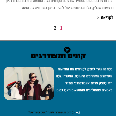
למרות שרבים נוטים להספיד את עולם הקניונים בשל התנועה ההולכת וגוברת לכיוון
הרכישות אונליין, כל חובב שופינג יכול להעיד כי אין כמו חוויה של הגעה
לקריאה »
2
1
בלוג זה נועד לספק לקוראים את החדשות
והעדכונים האחרונים מהעולם. המטרה שלנו
היא לספק מרחב אינפורמטיבי ומבדר
לאנשים שמתלהבים מהנושאים האלו כמונו.
כל הזכויות שמורות לאתר "קונים ומשדרגים"